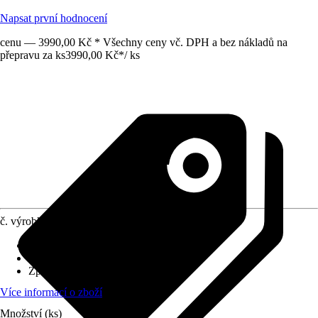
Napsat první hodnocení
cenu — 3990,00 Kč * Všechny ceny vč. DPH a bez nákladů na
přepravu za ks
3990,00 Kč
*
/
ks
č. výrobku
12033502
Výtlačný výkon
:
4 m³/h
Rozměry (DxŠxV)
:
53 x 31 x 61 cm
Způsob upevnění
:
K postavení
Více informací o zboží
Množství (ks)