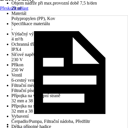
Objem nádrže při max.provozní době 7,5 h/den
Přeskočit oblast
20 m³
Materiál
Polypropylen (PP), Kov
Specifikace materiálu
-
Výtlačný výkon
4 m³/h
Ochranná třída
IPX4
Síťové napětí
230 V
Příkon
250 W
Ventil
6-cestný ventil
Filtrační médium
Filtrační písek
Přípojka na výstupní straně
32 mm a 38 mm
Přípojka na straně výstupního tlaku
32 mm a 38 mm
Vybavení
Čerpadlo/Pumpa, Filtrační nádoba, Předfiltr
Délka přípojné hadice