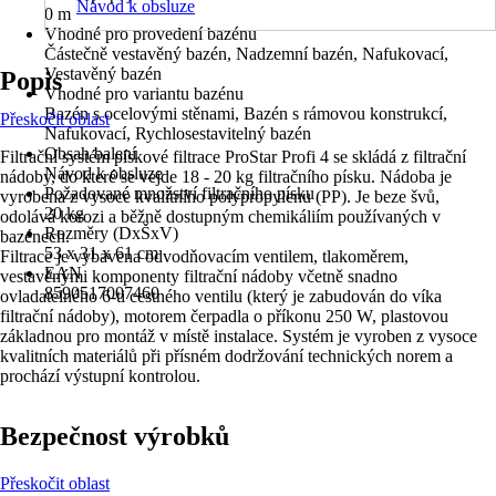
Návod k obsluze
0 m
Vhodné pro provedení bazénu
Částečně vestavěný bazén, Nadzemní bazén, Nafukovací,
Vestavěný bazén
Popis
Vhodné pro variantu bazénu
Bazén s ocelovými stěnami, Bazén s rámovou konstrukcí,
Přeskočit oblast
Nafukovací, Rychlosestavitelný bazén
Obsah balení
Filtrační systém pískové filtrace ProStar Profi 4 se skládá z filtrační
Návod k obsluze
nádoby, do které se vejde 18 - 20 kg filtračního písku. Nádoba je
Požadované množství filtračního písku
vyrobena z vysoce kvalitního polypropylenu (PP). Je beze švů,
20 kg
odolává korozi a běžně dostupným chemikáliím používaných v
Rozměry (DxŠxV)
bazénech.
53 x 31 x 61 cm
Filtrace je vybavena odvodňovacím ventilem, tlakoměrem,
EAN
vestavěnými komponenty filtrační nádoby včetně snadno
8590517007460
ovladatelného 6-ti cestného ventilu (který je zabudován do víka
filtrační nádoby), motorem čerpadla o příkonu 250 W, plastovou
základnou pro montáž v místě instalace. Systém je vyroben z vysoce
kvalitních materiálů při přísném dodržování technických norem a
prochází výstupní kontrolou.
Bezpečnost výrobků
Přeskočit oblast