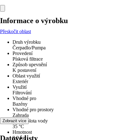
Informace o výrobku
Přeskočit oblast
Druh výrobku
Čerpadlo/Pumpa
Provedení
Písková filtrace
Způsob upevnění
K postavení
Oblast využití
Exteriér
Využití
Filtrování
Vhodné pro
Bazény
Vhodné pro prostory
Zahrada
max. teplota vody
Zobrazit více
35 °C
Hmotnost
Datové listy
9,9 kg