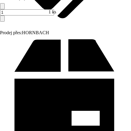
1 ks
Prodej přes:
HORNBACH