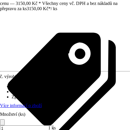
cenu — 3150,00 Kč * Všechny ceny vč. DPH a bez nákladů na
přepravu za ks
3150,00 Kč
*
/
ks
č. výrobku
12038449
Výtlačný výkon
:
4,5 m³/h
Rozměry (DxŠxV)
:
42 x 25 x 45 cm
Způsob upevnění
:
K postavení
Více informací o zboží
Množství (ks)
1 ks