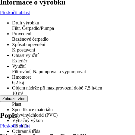
Informace o výrobku
Přeskočit oblast
Druh výrobku
Filtr, Čerpadlo/Pumpa
Provedení
Bazénové čerpadlo
Způsob upevnění
K postavení
Oblast využití
Exteriér
Využití
Filtrování, Napumpovat a vypumpovat
Hmotnost
6,2 kg
Objem nádrže při max.provozní době 7,5 h/den
10 m³
Materiál
Zobrazit více
Plast
Specifikace materiálu
Popis
Polyvinylchlorid (PVC)
Výtlačný výkon
Přeskočit oblast
4,5 m³/h
Ochranná třída