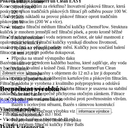
Písková filtrace SummerFun Clean EASY
Bez třídy ochrany
Konec vysokým účtům za elektřinu? Inovativní písková filtrace, která
Síťové napětí
poskytuje výkon tradičních pískových filtrací při odběru pouze 100 W.
220 V
Ušetřete 50% nákladů na provoz pískové filtrace oproti tradičním
Příkon
pískovým filtracím (200 W a více).
100 W
Navíc zdarma filtrační médium filtrační kuličky ChemoFlow. Struktura
Ventil
kuliček je mnohem jemnější než filtrační písek, a proto kromě běžné
-
filtrační schopnosti zbaví vodu nejenom nečistot, ale také mastnosti z
Filtrační médium
opalovacích krémů. Filtrační kuličky vynikají dlouhou životností,
Filtrační kuličky
snadno se čistí a v případě potřeby mění. Kuličky jsou součástí balení
Přípojka na výstupní straně
filtrace a není je proto potřeba dokupovat.
38 mm - 1 1/2"
Přípojka na straně výstupního tlaku
Bazénová filtrace je srdcem každého bazénu, které zajišťuje, aby voda
38 mm - 1 1/2"
v bazénu byla kvalitní a krásně čistá. Filtrace SummerFun Clean
Vybavení
EASY je určená pro bazény s objemem do 12 m3 a lze ji doporučit
Zobrazit více
Čerpadlo/Pumpa
jako inovativní variantu k oblíbeným kartušovým a pískovým filtracím.
Délka přípojné hadice
Filtrační nádoba je vyrobena z kvalitního polypropylenu a odolává
3 m
Bezpečnost výrobků
korozi a běžné bazénové chemii. Nádoba filtrace je usazena na stabilní
Vhodné pro provedení bazénu
základně, ke které je bezpečně přichycena otočným zámkem. Filtrace
Nadzemní bazén
je určena pro venkovní použití a je odolná proti povětrnostním vlivům.
Vhodné pro variantu bazénu
Přeskočit oblast
Bazén s ocelovými stěnami, Bazén s rámovou konstrukcí
Vlastnosti produktu:
Obsah balení
Zodpovědnost za bezpečnost výrobku viz
.
informace výrobce
• Filtrační schopnost 4,5 m3 / hod.
Návod k obsluze
• Vhodná pro bazény o objemu do 12 m3
Požadované množství filtračního písku
• Filtrační médium filtrační kuličky Filter Balls
0
Další kategorie