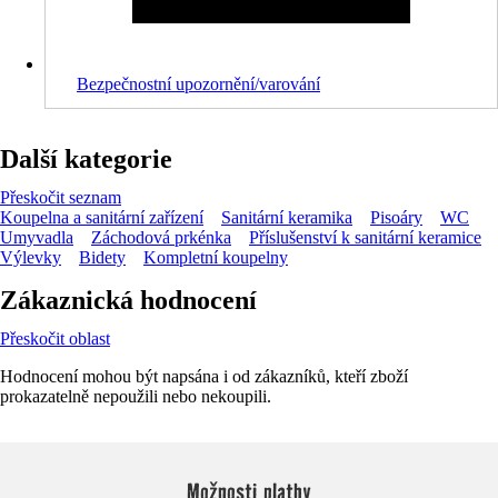
Bezpečnostní upozornění/varování
Další kategorie
Přeskočit seznam
Koupelna a sanitární zařízení
Sanitární keramika
Pisoáry
WC
Umyvadla
Záchodová prkénka
Příslušenství k sanitární keramice
Výlevky
Bidety
Kompletní koupelny
Zákaznická hodnocení
Přeskočit oblast
Hodnocení mohou být napsána i od zákazníků, kteří zboží
prokazatelně nepoužili nebo nekoupili.
Možnosti platby