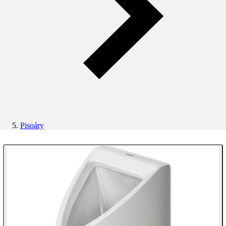
Pisoáry