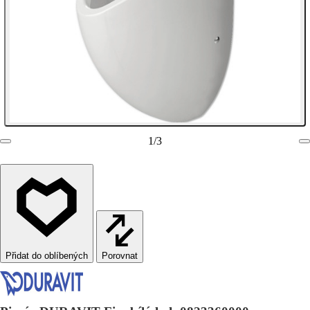
1
/
3
Porovnat