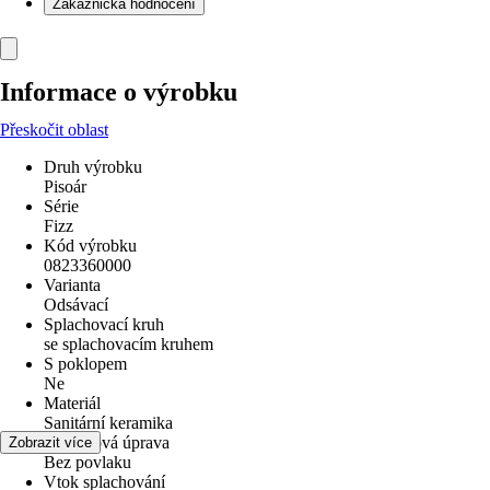
Zákaznická hodnocení
Informace o výrobku
Přeskočit oblast
Druh výrobku
Pisoár
Série
Fizz
Kód výrobku
0823360000
Varianta
Odsávací
Splachovací kruh
se splachovacím kruhem
S poklopem
Ne
Materiál
Sanitární keramika
Povrchová úprava
Zobrazit více
Bez povlaku
Vtok splachování