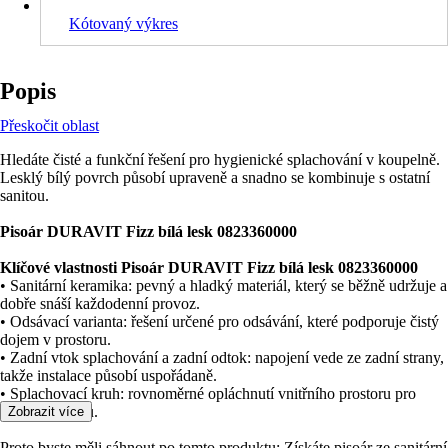
Kótovaný výkres
Popis
Přeskočit oblast
Hledáte čisté a funkční řešení pro hygienické splachování v koupelně.
Lesklý bílý povrch působí upraveně a snadno se kombinuje s ostatní
sanitou.
Pisoár DURAVIT Fizz bílá lesk 0823360000
Klíčové vlastnosti Pisoár DURAVIT Fizz bílá lesk 0823360000
• Sanitární keramika: pevný a hladký materiál, který se běžně udržuje a
dobře snáší každodenní provoz.
• Odsávací varianta: řešení určené pro odsávání, které podporuje čistý
dojem v prostoru.
• Zadní vtok splachování a zadní odtok: napojení vede ze zadní strany,
takže instalace působí uspořádaně.
• Splachovací kruh: rovnoměrné opláchnutí vnitřního prostoru pro
jistější hygienu.
Zobrazit více
Proto byste měli sáhnout po tomto produktu: Získáte pisoár ze sanitární