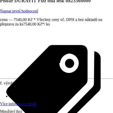
Pisoár DURAVIT Fizz bílá lesk 0823360000
Napsat první hodnocení
cenu — 7540,00 Kč * Všechny ceny vč. DPH a bez nákladů na
přepravu za ks
7540,00 Kč
*
/
ks
č. výrobku
10502338
Vtok splachování
:
Zadní
Odtok odpadu
:
Zadní
Více informací o zboží
Množství (ks)