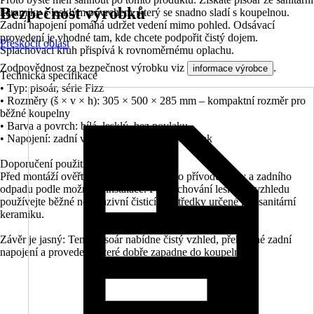
Bezpečnost výrobků
keramiky s lesklým povrchem, který se snadno sladí s koupelnou.
Zadní napojení pomáhá udržet vedení mimo pohled. Odsávací
provedení je vhodné tam, kde chcete podpořit čistý dojem.
Přeskočit oblast
Splachovací kruh přispívá k rovnoměrnému oplachu.
Zodpovědnost za bezpečnost výrobku viz
.
informace výrobce
Technická specifikace
• Typ: pisoár, série Fizz
• Rozměry (š × v × h): 305 × 500 × 285 mm – kompaktní rozměr pro
běžné koupelny
• Barva a povrch: bílá, lesklý, bez povlaku
• Napojení: zadní vtok splachování, zadní odtok
Doporučení použití
Před montáží ověřte připravenost zadního přívodu vody a zadního
odpadu podle možností instalace. Pro zachování lesklého vzhledu
používejte běžné neabrazivní čisticí prostředky určené pro sanitární
keramiku.
Závěr je jasný: Tento pisoár nabídne čistý vzhled, přehledné zadní
napojení a provedení, které dobře zapadne do koupelny.