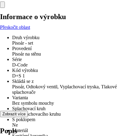
Informace o výrobku
Přeskočit oblast
Druh výrobku
Pisoár - set
Provedení
Pisoár na stěnu
Série
D-Code
Kód výrobku
D+S 1
Skládá se z
Pisoár, Odtokový ventil, Vyplachovací tryska, Tlakové
splachovače
Varianta
Bez symbolu mouchy
Splachovací kruh
Bez splachovacího kruhu
Zobrazit více
S poklopem
Ne
Popis
Materiál
Sanitární keramika