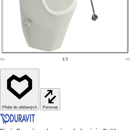
1
/
3
Porovnat