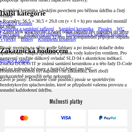
• Sanitární keramika s lesklým povrchem pro běžnou údržbu a čistý
Další kategorie
vzhled
• Rozměry: 56,5 × 30,5 × 29,0 cm (v × š × h) pro standardní montáž
Přeskočit seznam
na stěnu
Koupelna a sanitární zařízení
Sanitární keramika
Pisoáry
WC
• Zadní vtok splachování a zadní odtok odpadu pro napojení do stěny
Umyvadla
Záchodová prkénka
Příslušenství k sanitární keramice
• Průměr miskového sifonu 32 mm pro kompatibilní připojení odpadu
Výlevky
Bidety
Kompletní koupelny
Pisoár montujte na stěnu podle šablony a po instalaci dolaďte dobu
Zákaznická hodnocení
splachování, vstupní zpoždění a průtok vody kulovým ventilem. Pro
nastavení využijte dálkový ovladač SLD 04 s akustickou indikací.
Přeskočit oblast
Značka DURAVIT je známá sanitární keramikou a u této řady D-Code
sází na jednoduché tvary a funkční řešení pro WC.
Hodnocení mohou být napsána i od zákazníků, kteří zboží
prokazatelně nepoužili nebo nekoupili.
Závěr je jasný: Dostanete čistě působící pisoár se spolehlivým
bezdotykovým splachováním, které se přizpůsobí vašemu provozu a
usnadní každodenní údržbu.
Možnosti platby