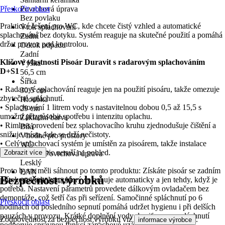
Přeskočit oblast
Povrchová úprava
Bez povlaku
Praktické řešení pro WC, kde chcete čistý vzhled a automatické
Vtok splachování
splachování bez dotyku. Systém reaguje na skutečné použití a pomáhá
Zadní
držet provoz pod kontrolou.
Odtok odpadu
Zadní
Klíčové vlastnosti Pisoár Duravit s radarovým splachováním
Výška
D+S1
56,5 cm
Šířka
• Radarové splachování reaguje jen na použití pisoáru, takže omezuje
30,5 cm
zbytečné spláchnutí.
Hloubka
• Splachování 1 litrem vody s nastavitelnou dobou 0,5 až 15,5 s
29 cm
umožní přizpůsobit spotřebu i intenzitu oplachu.
Základní barva
• Rimless provedení bez splachovacího kruhu zjednodušuje čištění a
Bílá
snižuje místa, kde se drží nečistoty.
Vhodné pro prostory
• Celý splachovací systém je umístěn za pisoárem, takže instalace
WC
působí čistě a nic neruší na pohled.
Zobrazit více
Povrch/Povrchová úprava
Lesklý
Proto byste měli sáhnout po tomto produktu: Získáte pisoár se zadním
EAN
Bezpečnost výrobků
přítokem i odtokem, který splachuje automaticky a jen tehdy, když je
8588005294386
potřeba. Nastavení parametrů provedete dálkovým ovladačem bez
demontáže, což šetří čas při seřízení. Samočinné spláchnutí po 6
Přeskočit oblast
hodinách od posledního sepnutí pomáhá udržet hygienu i při delších
pauzách v provozu. Krátké doplnění vody do sifonu po spláchnutí
Zodpovědnost za bezpečnost výrobku viz
.
informace výrobce
podporuje správnou funkci zápachové uzávěry.