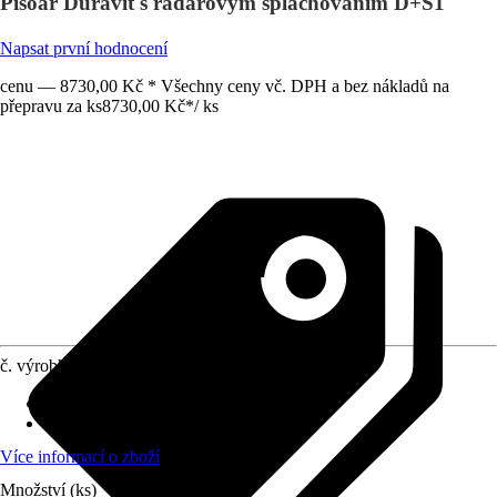
Pisoár Duravit s radarovým splachováním D+S1
Napsat první hodnocení
cenu — 8730,00 Kč * Všechny ceny vč. DPH a bez nákladů na
přepravu za ks
8730,00 Kč
*
/
ks
č. výrobku
10300739
Vtok splachování
:
Zadní
Odtok odpadu
:
Zadní
Více informací o zboží
Množství (ks)