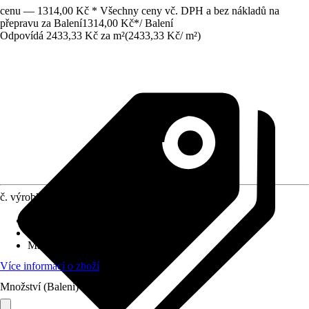
cenu — 1314,00 Kč * Všechny ceny vč. DPH a bez nákladů na
přepravu za Balení
1314,00 Kč
*
/
Balení
Odpovídá 2433,33 Kč za m²
(
2433,33 Kč
/
m²
)
č. výrobku
5644025
Šířka
:
30 cm
Délka
:
30 cm
Materiál
:
Dřevo, Plast
Více informací o zboží
Množství (Balení)