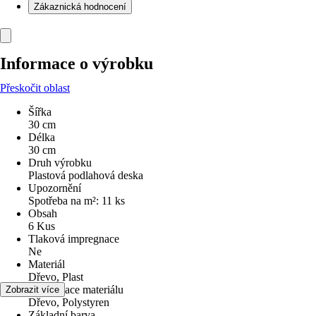
Zákaznická hodnocení
Informace o výrobku
Přeskočit oblast
Šířka
30 cm
Délka
30 cm
Druh výrobku
Plastová podlahová deska
Upozornění
Spotřeba na m²: 11 ks
Obsah
6 Kus
Tlaková impregnace
Ne
Materiál
Dřevo, Plast
Specifikace materiálu
Zobrazit více
Dřevo, Polystyren
Základní barva