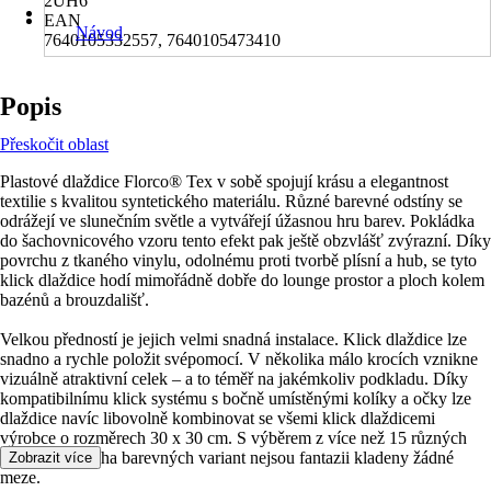
2UH6
EAN
Návod
7640105332557, 7640105473410
Popis
Přeskočit oblast
Plastové dlaždice Florco® Tex v sobě spojují krásu a elegantnost
textilie s kvalitou syntetického materiálu. Různé barevné odstíny se
odrážejí ve slunečním světle a vytvářejí úžasnou hru barev. Pokládka
do šachovnicového vzoru tento efekt pak ještě obzvlášť zvýrazní. Díky
povrchu z tkaného vinylu, odolnému proti tvorbě plísní a hub, se tyto
klick dlaždice hodí mimořádně dobře do lounge prostor a ploch kolem
bazénů a brouzdališť.
Velkou předností je jejich velmi snadná instalace. Klick dlaždice lze
snadno a rychle položit svépomocí. V několika málo krocích vznikne
vizuálně atraktivní celek – a to téměř na jakémkoliv podkladu. Díky
kompatibilnímu klick systému s bočně umístěnými kolíky a očky lze
dlaždice navíc libovolně kombinovat se všemi klick dlaždicemi
výrobce o rozměrech 30 x 30 cm. S výběrem z více než 15 různých
designů a mnoha barevných variant nejsou fantazii kladeny žádné
Zobrazit více
meze.