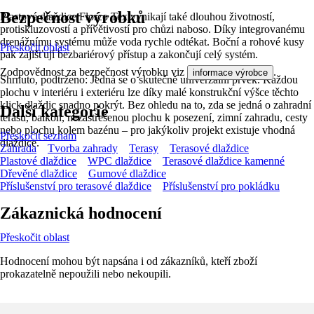
Bezpečnost výrobků
Plastové dlaždice Florco Tex vynikají také dlouhou životností,
protiskluzovostí a přívětivostí pro chůzi naboso. Díky integrovanému
drenážnímu systému může voda rychle odtékat. Boční a rohové kusy
Přeskočit oblast
pak zajišťují bezbariérový přístup a zakončují celý systém.
Zodpovědnost za bezpečnost výrobku viz
.
informace výrobce
Shrnuto, podtrženo: Jedná se o skutečně univerzální prvek. Každou
plochu v interiéru i exteriéru lze díky malé konstrukční výšce těchto
klick dlaždic snadno pokrýt. Bez ohledu na to, zda se jedná o zahradní
Další kategorie
terasu, balkon, nezastřešenou plochu k posezení, zimní zahradu, cesty
nebo plochu kolem bazénu – pro jakýkoliv projekt existuje vhodná
Přeskočit seznam
dlaždice.
Zahrada
Tvorba zahrady
Terasy
Terasové dlaždice
Plastové dlaždice
WPC dlaždice
Terasové dlaždice kamenné
Dřevěné dlaždice
Gumové dlaždice
Příslušenství pro terasové dlaždice
Příslušenství pro pokládku
Zákaznická hodnocení
Přeskočit oblast
Hodnocení mohou být napsána i od zákazníků, kteří zboží
prokazatelně nepoužili nebo nekoupili.