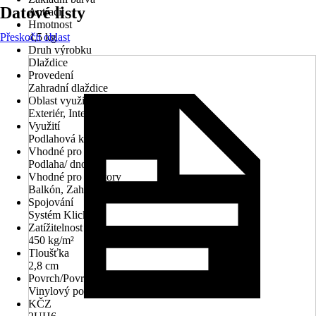
Datové listy
Antracit
Hmotnost
Přeskočit oblast
4,5 kg
Druh výrobku
Dlaždice
Provedení
Zahradní dlaždice
Oblast využití
Exteriér, Interiér
Využití
Podlahová krytina
Vhodné pro
Podlaha/ dno
Vhodné pro prostory
Balkón, Zahrada, Terasa
Spojování
Systém Klick
Zatížitelnost do
450 kg/m²
Tloušťka
2,8 cm
Povrch/Povrchová úprava
Vinylový potah
KČZ