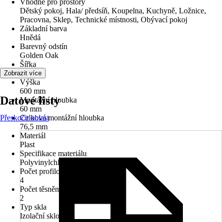
Vhodné pro prostory
Dětský pokoj, Hala/ předsíň, Koupelna, Kuchyně, Ložnice,
Pracovna, Sklep, Technické místnosti, Obývací pokoj
Základní barva
Hnědá
Barevný odstín
Golden Oak
Šířka
600 mm
Zobrazit více
Výška
600 mm
Datové listy
Montážní hloubka
60 mm
Přeskočit oblast
Celková montážní hloubka
76,5 mm
Materiál
Plast
Specifikace materiálu
Polyvinylchlorid (PVC)
Počet profilových komor
4
Počet těsnění
2
Typ skla
Izolační sklo