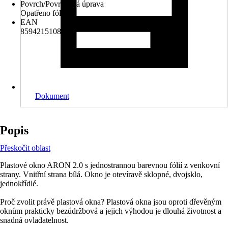
Povrch/Povrchová úprava
Opatřeno fólií
EAN
8594215108771
Dokument
Popis
Přeskočit oblast
Plastové okno ARON 2.0 s jednostrannou barevnou fólií z venkovní
strany. Vnitřní strana bílá. Okno je otevíravě sklopné, dvojsklo,
jednokřídlé.
Proč zvolit právě plastová okna? Plastová okna jsou oproti dřevěným
oknům prakticky bezúdržbová a jejich výhodou je dlouhá životnost a
snadná ovladatelnost.