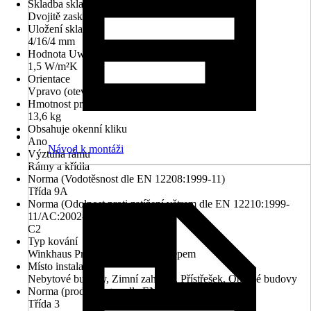
Skladba skla
Dvojitě zasklené
Uložení skla
4/16/4 mm
Hodnota Uw dle DIN EN 10077
1,5 W/m²K
Orientace
Vpravo (otevírá se směrem dovnitř)
Hmotnost prvku
13,6 kg
Obsahuje okenní kliku
Ano
Návod k montáži
Výztuha rámu
Rámy a křídla
Norma (Vodotěsnost dle EN 12208:1999-11)
Třída 9A
Norma (Odolnost proti zatížení větrem dle EN 12210:1999-
11/AC:2002-08)
C2
Typ kování
Winkhaus Pro Pilot s hřibovým čepem
Místo instalace
Nebytové budovy, Zimní zahrada, Přístřešek, Obytné budovy
Norma (prodyšnost podle EN 12207:1999-11)
Třída 3