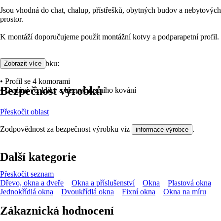
Jsou vhodná do chat, chalup, přístřešků, obytných budov a nebytových
prostor.
K montáží doporučujeme použít montážní kotvy a podparapetní profil.
Přednosti výrobku:
Zobrazit více
• Profil se 4 komorami
Bezpečnost výrobků
• Dodání vč. kliky a bezpečnostního kování
Přeskočit oblast
Zodpovědnost za bezpečnost výrobku viz
.
informace výrobce
Další kategorie
Přeskočit seznam
Dřevo, okna a dveře
Okna a příslušenství
Okna
Plastová okna
Jednokřídlá okna
Dvoukřídlá okna
Fixní okna
Okna na míru
Zákaznická hodnocení