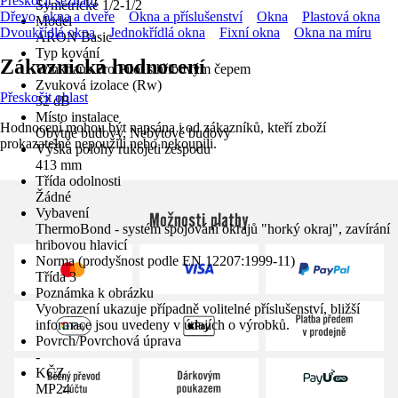
Přeskočit seznam
Symetrické 1/2-1/2
Dřevo, okna a dveře
Okna a příslušenství
Okna
Plastová okna
Model
Dvoukřídlá okna
Jednokřídlá okna
Fixní okna
Okna na míru
ARON Basic
Typ kování
Zákaznická hodnocení
Winkhaus Pro Pilot s hřibovým čepem
Zvuková izolace (Rw)
Přeskočit oblast
32 dB
Místo instalace
Hodnocení mohou být napsána i od zákazníků, kteří zboží
Obytné budovy, Nebytové budovy
prokazatelně nepoužili nebo nekoupili.
Výška polohy rukojeti zespodu
413 mm
Třída odolnosti
Žádné
Vybavení
Možnosti platby
ThermoBond - systém spojování okrajů "horký okraj", zavírání
hribovou hlavicí
Norma (prodyšnost podle EN 12207:1999-11)
Třída 3
Poznámka k obrázku
Vyobrazení ukazuje případně volitelné příslušenství, bližší
informace jsou uvedeny v údajích o výrobků.
Povrch/Povrchová úprava
-
KČZ
MP24