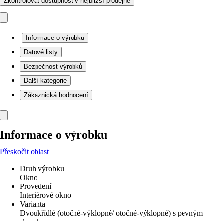
Zkontrolovat dostupnost v nejbližší prodejně
Informace o výrobku
Datové listy
Bezpečnost výrobků
Další kategorie
Zákaznická hodnocení
Informace o výrobku
Přeskočit oblast
Druh výrobku
Okno
Provedení
Interiérové okno
Varianta
Dvoukřídlé (otočné-výklopné/ otočné-výklopné) s pevným