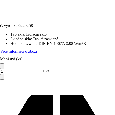
č. výrobku
6220258
Typ skla
:
Izolační sklo
Skladba skla
:
Trojitě zasklené
Hodnota Uw dle DIN EN 10077
:
0,98 W/m²K
Více informací o zboží
Množství (ks)
1 ks