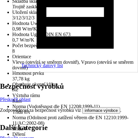
Skladba skla
Trojitě zasklené
Uložení skla
3/12/3/12/3
Hodnota Uw dle DIN EN 10077
0,98 W/m²K
Hodnota Ug dle DIN EN 673
0,7 W/m²K
Počet bezpečnostních kotevních plechů
8
Orientace
Vlevo (otevírá se směrem dovnitř), Vpravo (otevírá se směrem
Technický datový list
dovnitř)
Hmotnost prvku
37,78 kg
Obsahuje okenní kliku
Bezpečnost výrobků
Ne
Výztuha rámu
Přeskočit oblast
Rám
Norma (Vodotěsnost dle EN 12208:1999-11)
Zodpovědnost za bezpečnost výrobku viz
.
informace výrobce
Třída 8A
Norma (Odolnost proti zatížení větrem dle EN 12210:1999-
11/AC:2002-08)
Další kategorie
Třída 4
Dělení