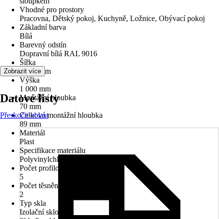
sloupkem
Vhodné pro prostory
Pracovna, Dětský pokoj, Kuchyně, Ložnice, Obývací pokoj
Základní barva
Bílá
Barevný odstín
Dopravní bílá RAL 9016
Šířka
1 400 mm
Zobrazit více
Výška
1 000 mm
Datové listy
Montážní hloubka
70 mm
Přeskočit oblast
Celková montážní hloubka
89 mm
Materiál
Plast
Specifikace materiálu
Polyvinylchlorid (PVC)
Počet profilových komor
5
Počet těsnění
2
Typ skla
Izolační sklo