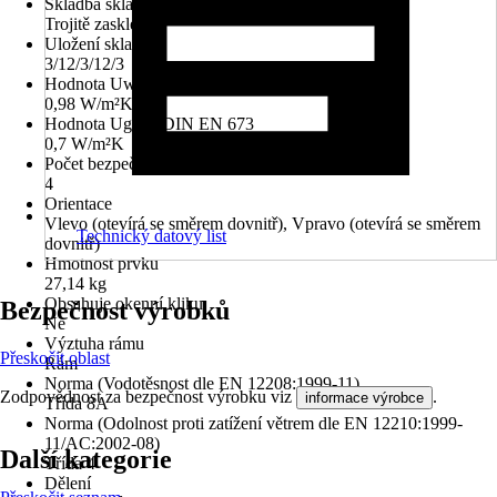
Skladba skla
Trojitě zasklené
Uložení skla
3/12/3/12/3
Hodnota Uw dle DIN EN 10077
0,98 W/m²K
Hodnota Ug dle DIN EN 673
0,7 W/m²K
Počet bezpečnostních kotevních plechů
4
Orientace
Vlevo (otevírá se směrem dovnitř), Vpravo (otevírá se směrem
Technický datový list
dovnitř)
Hmotnost prvku
27,14 kg
Obsahuje okenní kliku
Bezpečnost výrobků
Ne
Výztuha rámu
Přeskočit oblast
Rám
Norma (Vodotěsnost dle EN 12208:1999-11)
Zodpovědnost za bezpečnost výrobku viz
.
informace výrobce
Třída 8A
Norma (Odolnost proti zatížení větrem dle EN 12210:1999-
11/AC:2002-08)
Další kategorie
Třída 4
Dělení