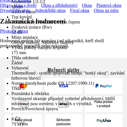
Přeskočit seznam
Symetrické 1/2-1/2
Dřevo, okna a dveře
Okna a příslušenství
Okna
Plastová okna
Model
Dvoukřídlá okna
Jednokřídlá okna
Fixní okna
Okna na míru
ARON Basic
Typ kování
Zákaznická hodnocení
Winkhaus Pro Pilot s hřibovým čepem
Zvuková izolace (Rw)
Přeskočit oblast
32 dB
Místo instalace
Hodnocení mohou být napsána i od zákazníků, kteří zboží
Obytné budovy, Nebytové budovy
prokazatelně nepoužili nebo nekoupili.
Výška polohy rukojeti zespodu
175 mm
Třída odolnosti
Žádné
Vybavení
Možnosti platby
ThermoBond - systém spojování okrajů "horký okraj", zavírání
hribovou hlavicí
Norma (prodyšnost podle EN 12207:1999-11)
Třída 3
Poznámka k obrázku
Vyobrazení ukazuje případně volitelné příslušenství, bližší
informace jsou uvedeny v údajích o výrobků.
Povrch/Povrchová úprava
-
KČZ
7YMY