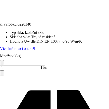
č. výrobku
6220340
Typ skla
:
Izolační sklo
Skladba skla
:
Trojitě zasklené
Hodnota Uw dle DIN EN 10077
:
0,98 W/m²K
Více informací o zboží
Množství (ks)
1 ks