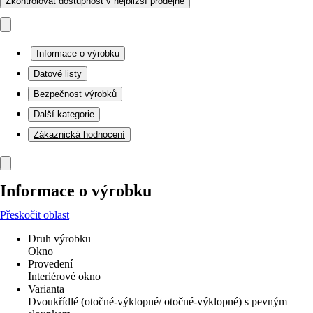
Zkontrolovat dostupnost v nejbližší prodejně
Informace o výrobku
Datové listy
Bezpečnost výrobků
Další kategorie
Zákaznická hodnocení
Informace o výrobku
Přeskočit oblast
Druh výrobku
Okno
Provedení
Interiérové okno
Varianta
Dvoukřídlé (otočné-výklopné/ otočné-výklopné) s pevným