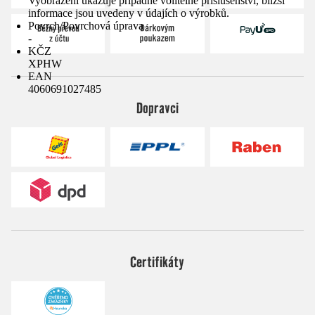
Vyobrazení ukazuje případně volitelné příslušenství, bližší
informace jsou uvedeny v údajích o výrobků.
Povrch/Povrchová úprava
-
KČZ
XPHW
EAN
4060691027485
Dopravci
Certifikáty