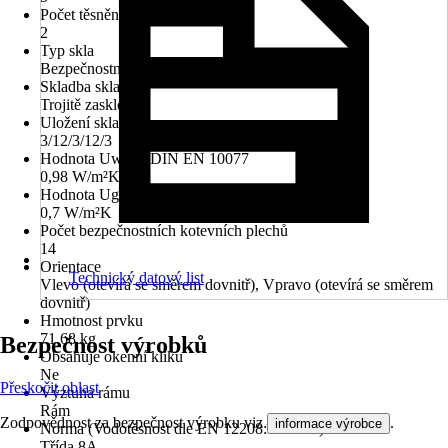
Počet těsnění
2
Typ skla
Bezpečnostní sklo ESG
Skladba skla
Trojitě zasklené
Uložení skla
3/12/3/12/3
Hodnota Uw dle DIN EN 10077
0,98 W/m²K
Hodnota Ug dle DIN EN 673
0,7 W/m²K
Počet bezpečnostních kotevních plechů
14
Orientace
Technický datový list
Vlevo (otevírá se směrem dovnitř), Vpravo (otevírá se směrem
dovnitř)
Hmotnost prvku
71,68 kg
Bezpečnost výrobků
Obsahuje okenní kliku
Ne
Přeskočit oblast
Výztuha rámu
Rám
Zodpovědnost za bezpečnost výrobku viz
.
informace výrobce
Norma (Vodotěsnost dle EN 12208:1999-11)
Třída 8A