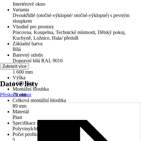
Interiérové okno
Varianta
Dvoukřídlé (otočné-výklopné/ otočné-výklopné) s pevným
sloupkem
Vhodné pro prostory
Pracovna, Koupelna, Technické místnosti, Dětský pokoj,
Kuchyně, Ložnice, Hala/ předsíň
Základní barva
Bílá
Barevný odstín
Dopravní bílá RAL 9016
Šířka
Zobrazit více
1 600 mm
Výška
Datové listy
1 600 mm
Montážní hloubka
Přeskočit oblast
70 mm
Celková montážní hloubka
89 mm
Materiál
Plast
Specifikace materiálu
Polyvinylchlorid (PVC)
Počet profilových komor
5