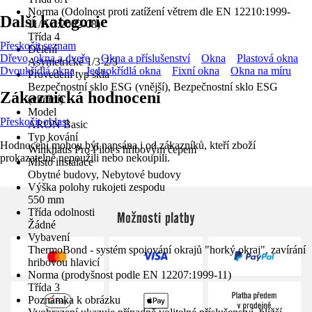
Norma (Odolnost proti zatížení větrem dle EN 12210:1999-
Další kategorie
11/AC:2002-08)
Třída 4
Přeskočit seznam
Dělení
Dřevo, okna a dveře
Okna a příslušenství
Okna
Plastová okna
Asymetrické 1/3-2/3
Dvoukřídlá okna
Jednokřídlá okna
Fixní okna
Okna na míru
Provedení typ skla
Bezpečnostní sklo ESG (vnější), Bezpečnostní sklo ESG
Zákaznická hodnocení
(vnitřní)
Model
Přeskočit oblast
ARON Basic
Typ kování
Hodnocení mohou být napsána i od zákazníků, kteří zboží
Winkhaus Pro Pilot s hřibovým čepem
prokazatelně nepoužili nebo nekoupili.
Místo instalace
Obytné budovy, Nebytové budovy
Výška polohy rukojeti zespodu
550 mm
Třída odolnosti
Možnosti platby
Žádné
Vybavení
ThermoBond - systém spojování okrajů "horký okraj", zavírání
hribovou hlavicí
Norma (prodyšnost podle EN 12207:1999-11)
Třída 3
Poznámka k obrázku