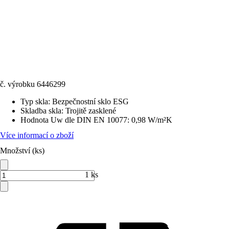
č. výrobku
6446299
Typ skla
:
Bezpečnostní sklo ESG
Skladba skla
:
Trojitě zasklené
Hodnota Uw dle DIN EN 10077
:
0,98 W/m²K
Více informací o zboží
Množství (ks)
1 ks