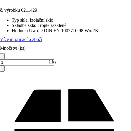
č. výrobku
6211429
Typ skla
:
Izolační sklo
Skladba skla
:
Trojitě zasklené
Hodnota Uw dle DIN EN 10077
:
0,98 W/m²K
Více informací o zboží
Množství (ks)
1 ks