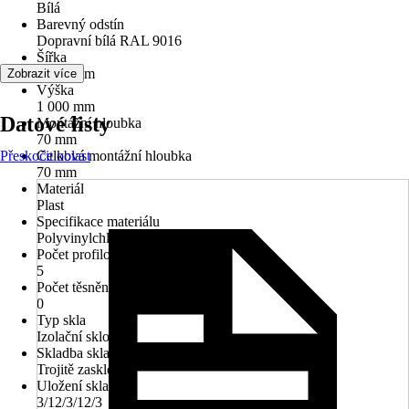
Bílá
Barevný odstín
Dopravní bílá RAL 9016
Šířka
1 400 mm
Zobrazit více
Výška
1 000 mm
Datové listy
Montážní hloubka
70 mm
Přeskočit oblast
Celková montážní hloubka
70 mm
Materiál
Plast
Specifikace materiálu
Polyvinylchlorid (PVC)
Počet profilových komor
5
Počet těsnění
0
Typ skla
Izolační sklo
Skladba skla
Trojitě zasklené
Uložení skla
3/12/3/12/3