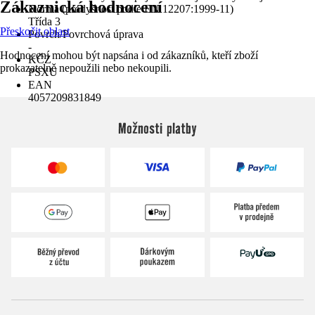
Zákaznická hodnocení
Norma (prodyšnost podle EN 12207:1999-11)
Třída 3
Přeskočit oblast
Povrch/Povrchová úprava
-
Hodnocení mohou být napsána i od zákazníků, kteří zboží
KČZ
prokazatelně nepoužili nebo nekoupili.
PSXU
EAN
4057209831849
Možnosti platby