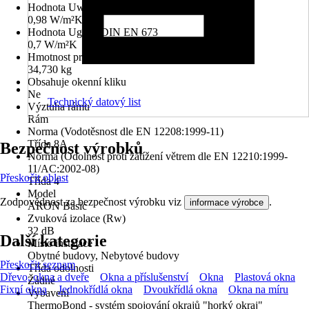
Hodnota Uw dle DIN EN 10077
0,98 W/m²K
Hodnota Ug dle DIN EN 673
0,7 W/m²K
Hmotnost prvku
34,730 kg
Obsahuje okenní kliku
Ne
Technický datový list
Výztuha rámu
Rám
Norma (Vodotěsnost dle EN 12208:1999-11)
Třída 8A
Bezpečnost výrobků
Norma (Odolnost proti zatížení větrem dle EN 12210:1999-
11/AC:2002-08)
Přeskočit oblast
Třída 4
Model
Zodpovědnost za bezpečnost výrobku viz
.
informace výrobce
ARON Basic
Zvuková izolace (Rw)
32 dB
Další kategorie
Místo instalace
Obytné budovy, Nebytové budovy
Přeskočit seznam
Třída odolnosti
Dřevo, okna a dveře
Okna a příslušenství
Okna
Plastová okna
Žádné
Fixní okna
Jednokřídlá okna
Dvoukřídlá okna
Okna na míru
Vybavení
ThermoBond - systém spojování okrajů "horký okraj"