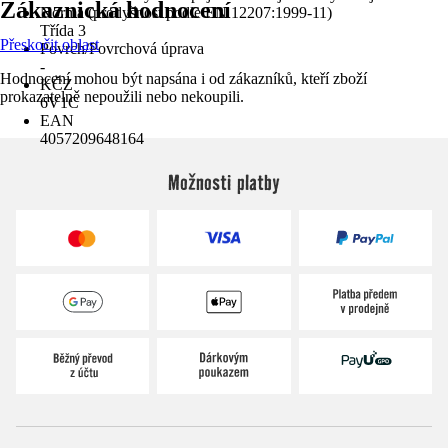
Zákaznická hodnocení
Norma (prodyšnost podle EN 12207:1999-11)
Třída 3
Přeskočit oblast
Povrch/Povrchová úprava
-
Hodnocení mohou být napsána i od zákazníků, kteří zboží
KČZ
prokazatelně nepoužili nebo nekoupili.
6V1C
EAN
4057209648164
Možnosti platby