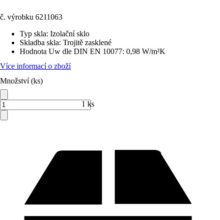
č. výrobku
6211063
Typ skla
:
Izolační sklo
Skladba skla
:
Trojitě zasklené
Hodnota Uw dle DIN EN 10077
:
0,98 W/m²K
Více informací o zboží
Množství (ks)
1 ks