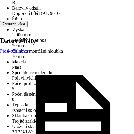
Bílá
Barevný odstín
Dopravní bílá RAL 9016
Šířka
800 mm
Zobrazit více
Výška
1 000 mm
Datové listy
Montážní hloubka
70 mm
Přeskočit oblast
Celková montážní hloubka
70 mm
Materiál
Plast
Specifikace materiálu
Polyvinylchlorid (PVC)
Počet profilových komor
5
Počet těsnění
0
Typ skla
Izolační sklo
Skladba skla
Trojitě zasklené
Uložení skla
3/12/3/12/3