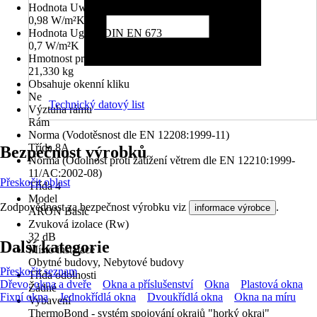
Hodnota Uw dle DIN EN 10077
0,98 W/m²K
Hodnota Ug dle DIN EN 673
0,7 W/m²K
Hmotnost prvku
21,330 kg
Obsahuje okenní kliku
Ne
Technický datový list
Výztuha rámu
Rám
Norma (Vodotěsnost dle EN 12208:1999-11)
Třída 8A
Bezpečnost výrobků
Norma (Odolnost proti zatížení větrem dle EN 12210:1999-
11/AC:2002-08)
Přeskočit oblast
Třída 4
Model
Zodpovědnost za bezpečnost výrobku viz
.
informace výrobce
ARON Basic
Zvuková izolace (Rw)
32 dB
Další kategorie
Místo instalace
Obytné budovy, Nebytové budovy
Přeskočit seznam
Třída odolnosti
Dřevo, okna a dveře
Okna a příslušenství
Okna
Plastová okna
Žádné
Fixní okna
Jednokřídlá okna
Dvoukřídlá okna
Okna na míru
Vybavení
ThermoBond - systém spojování okrajů "horký okraj"