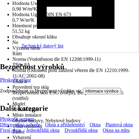
Hodnota Uw dle DIN EN 10077
0,98 W/m²K
Hodnota Ug dle DIN EN 673
0,7 W/m²K
Hmotnost prvku
51,52 kg
Obsahuje okenní kliku
Ne
Technický datový list
Výztuha rámu
Rám
Norma (Vodotěsnost dle EN 12208:1999-11)
Třída 8A
Bezpečnost výrobků
Norma (Odolnost proti zatížení větrem dle EN 12210:1999-
11/AC:2002-08)
Přeskočit oblast
Třída 4
Provedení typ skla
Zodpovědnost za bezpečnost výrobku viz
.
informace výrobce
Bezpečnostní sklo ESG (vnější), Bezpečnostní sklo ESG
(vnitřní)
Model
Další kategorie
ARON Basic
Místo instalace
Přeskočit seznam
Obytné budovy, Nebytové budovy
Dřevo, okna a dveře
Okna a příslušenství
Okna
Plastová okna
Třída odolnosti
Fixní okna
Jednokřídlá okna
Dvoukřídlá okna
Okna na míru
Žádné
Vybavení