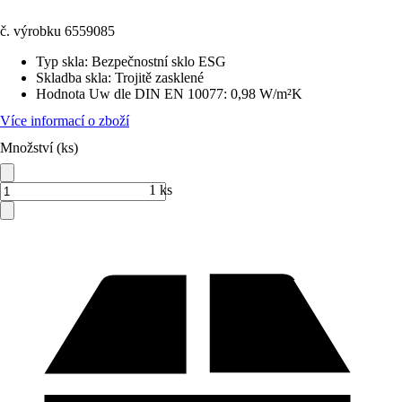
č. výrobku
6559085
Typ skla
:
Bezpečnostní sklo ESG
Skladba skla
:
Trojitě zasklené
Hodnota Uw dle DIN EN 10077
:
0,98 W/m²K
Více informací o zboží
Množství (ks)
1 ks