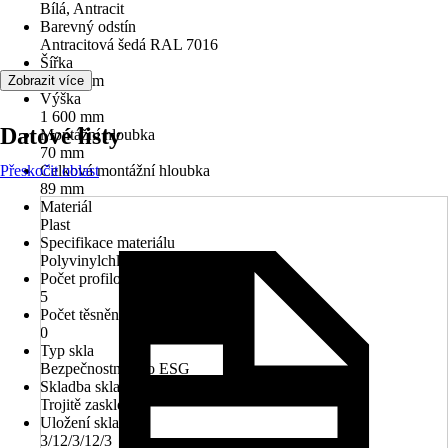
Bílá, Antracit
Barevný odstín
Antracitová šedá RAL 7016
Šířka
1 150 mm
Zobrazit více
Výška
1 600 mm
Datové listy
Montážní hloubka
70 mm
Přeskočit oblast
Celková montážní hloubka
89 mm
Materiál
Plast
Specifikace materiálu
Polyvinylchlorid (PVC)
Počet profilových komor
5
Počet těsnění
0
Typ skla
Bezpečnostní sklo ESG
Skladba skla
Trojitě zasklené
Uložení skla
3/12/3/12/3