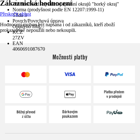
Zákaznická hodnocení
ThermoBond - systém spojování okrajů "horký okraj"
Norma (prodyšnost podle EN 12207:1999-11)
Přeskočit oblast
Třída 3
Povrch/Povrchová úprava
Hodnocení mohou být napsána i od zákazníků, kteří zboží
Opatřeno fólií, -
prokazatelně nepoužili nebo nekoupili.
KČZ
27ZV
EAN
4060691087670
Možnosti platby