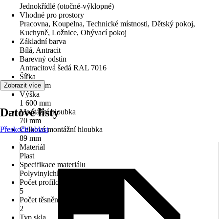
Jednokřídlé (otočné-výklopné)
Vhodné pro prostory
Pracovna, Koupelna, Technické místnosti, Dětský pokoj,
Kuchyně, Ložnice, Obývací pokoj
Základní barva
Bílá, Antracit
Barevný odstín
Antracitová šedá RAL 7016
Šířka
1 100 mm
Zobrazit více
Výška
1 600 mm
Datové listy
Montážní hloubka
70 mm
Přeskočit oblast
Celková montážní hloubka
89 mm
Materiál
Plast
Specifikace materiálu
Polyvinylchlorid (PVC)
Počet profilových komor
5
Počet těsnění
2
Typ skla