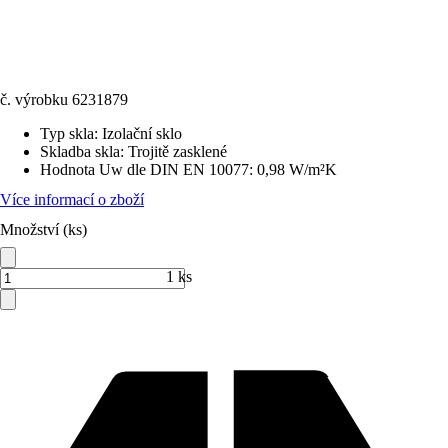
č. výrobku
6231879
Typ skla
:
Izolační sklo
Skladba skla
:
Trojitě zasklené
Hodnota Uw dle DIN EN 10077
:
0,98 W/m²K
Více informací o zboží
Množství (ks)
1 ks