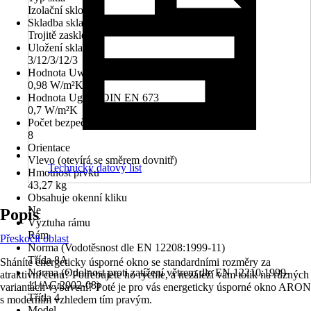
Izolační sklo
Skladba skla
Trojitě zasklené
Uložení skla
3/12/3/12/3
Hodnota Uw dle DIN EN 10077
0,98 W/m²K
Hodnota Ug dle DIN EN 673
0,7 W/m²K
Počet bezpečnostních kotevních plechů
8
Orientace
Vlevo (otevírá se směrem dovnitř)
Technický datový list
Hmotnost prvku
43,27 kg
Obsahuje okenní kliku
Ne
Popis
Výztuha rámu
Rám
Přeskočit oblast
Norma (Vodotěsnost dle EN 12208:1999-11)
Třída 8A
Sháníte energeticky úsporné okno se standardními rozměry za
Norma (Odolnost proti zatížení větrem dle EN 12210:1999-
atraktivní cenu? Potřebujete ho rychle, a nezáleží vám tolik na různých
11/AC:2002-08)
variantách vybavení? Poté je pro vás energeticky úsporné okno ARON
Třída 4
s moderním vzhledem tím pravým.
Model