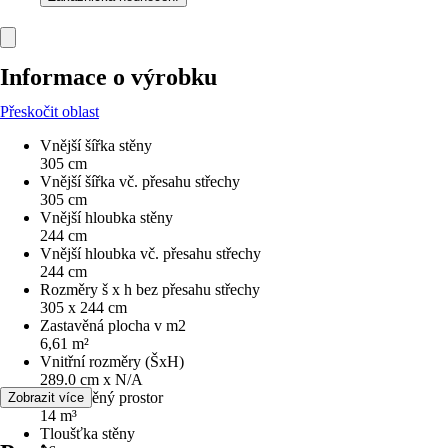
Informace o výrobku
Přeskočit oblast
Vnější šířka stěny
305 cm
Vnější šířka vč. přesahu střechy
305 cm
Vnější hloubka stěny
244 cm
Vnější hloubka vč. přesahu střechy
244 cm
Rozměry š x h bez přesahu střechy
305 x 244 cm
Zastavěná plocha v m2
6,61 m²
Vnitřní rozměry (ŠxH)
289.0 cm x N/A
Obestavěný prostor
Zobrazit více
14 m³
Tloušťka stěny