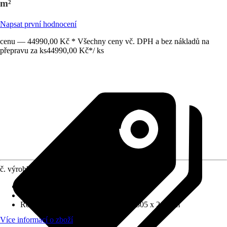
m²
Napsat první hodnocení
cenu — 44990,00 Kč * Všechny ceny vč. DPH a bez nákladů na
přepravu za ks
44990,00 Kč
*
/
ks
č. výrobku
10208053
Tloušťka stěny
:
26 mm
Zatížení sněhem
:
1,12 kN/m²
Rozměry š x h bez přesahu střechy
:
305 x 244 cm
Více informací o zboží