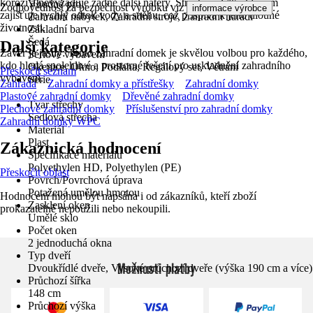
korozi a nevyžaduje žádné další nátěry. Střecha s 27% sklonem
Vhodné pro
Zodpovědnost za bezpečnost výrobku viz
.
informace výrobce
zajišťuje rychlý odtok vody a sněhu, což přispívá k jeho dlouhé
Zahradní nábytek, Zahradní stroje, Zahradní nářadí
životnosti.
Základní barva
Šedá
Další kategorie
Závěr je jasný: Tento zahradní domek je skvělou volbou pro každého,
Sériové vybavení
kdo hledá spolehlivé a prostorné řešení pro uskladnění zahradního
Okenice, Okno, Podlaha, Regálový set, Větrání
Přeskočit seznam
vybavení.
Série
Zahrada
Zahradní domky a přístřešky
Zahradní domky
-
Plastové zahradní domky
Dřevěné zahradní domky
Tvar střechy
Plechové zahradní domky
Příslušenství pro zahradní domky
Sedlová střecha
Zahradní domky WPC
Materiál
Plast
Zákaznická hodnocení
Specifikace materiálu
Polyethylen HD, Polyethylen (PE)
Přeskočit oblast
Povrch/Povrchová úprava
Potažená umělou hmotou
Hodnocení mohou být napsána i od zákazníků, kteří zboží
Zasklení oken
prokazatelně nepoužili nebo nekoupili.
Umělé sklo
Počet oken
2 jednoduchá okna
Typ dveří
Možnosti platby
Dvoukřídlé dveře, Vysoké průchozí dveře (výška 190 cm a více)
Průchozí šířka
148 cm
Průchozí výška