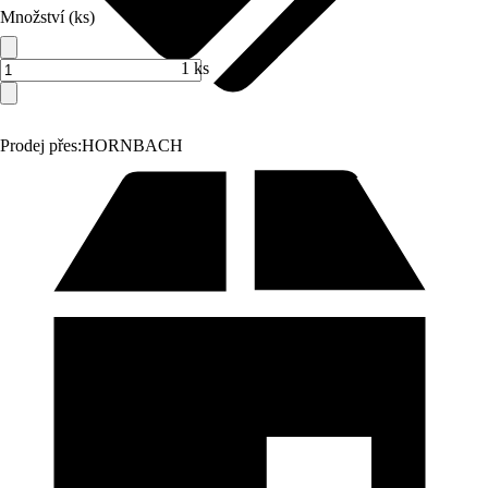
Množství (ks)
1 ks
Prodej přes:
HORNBACH