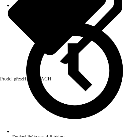
Prodej přes:
HORNBACH
Dodací lhůta cca 4-5 týdny