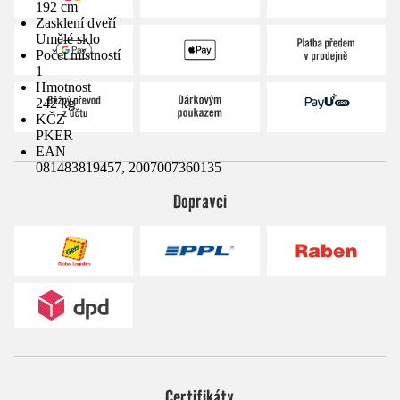
192 cm
Zasklení dveří
Umělé sklo
Počet místností
1
Hmotnost
242 kg
KČZ
PKER
EAN
081483819457, 2007007360135
Dopravci
Certifikáty