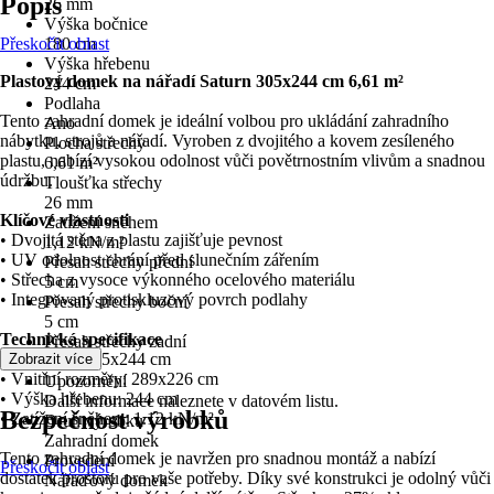
Popis
26 mm
Výška bočnice
Přeskočit oblast
180 cm
Výška hřebenu
Plastový domek na nářadí Saturn 305x244 cm 6,61 m²
244 cm
Podlaha
Tento zahradní domek je ideální volbou pro ukládání zahradního
Ano
nábytku, strojů a nářadí. Vyroben z dvojitého a kovem zesíleného
Plocha střechy
plastu, nabízí vysokou odolnost vůči povětrnostním vlivům a snadnou
6,61 m²
údržbu.
Tloušťka střechy
26 mm
Klíčové vlastnosti
Zatížení sněhem
• Dvojitá stěna z plastu zajišťuje pevnost
1,12 kN/m²
• UV odolnost chrání před slunečním zářením
Přesah střechy přední
• Střecha z vysoce výkonného ocelového materiálu
5 cm
• Integrovaný protiskluzový povrch podlahy
Přesah střechy boční
5 cm
Technická specifikace
Přesah střechy zadní
• Rozměry: 305x244 cm
Zobrazit více
5 cm
• Vnitřní rozměry: 289x226 cm
Upozornění
• Výška hřebenu: 244 cm
Další informace naleznete v datovém listu.
Bezpečnost výrobků
• Zatížení sněhem: 1.12 kN/m²
Druh výrobku
Zahradní domek
Tento zahradní domek je navržen pro snadnou montáž a nabízí
Provedení
Přeskočit oblast
dostatek prostoru pro vaše potřeby. Díky své konstrukci je odolný vůči
Nářaďový domek