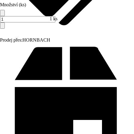
Množství (ks)
1 ks
Prodej přes:
HORNBACH