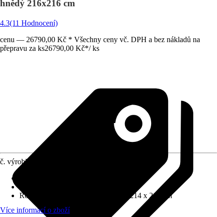
hnědý 216x216 cm
4.3
(11 Hodnocení)
cenu — 26790,00 Kč * Všechny ceny vč. DPH a bez nákladů na
přepravu za ks
26790,00 Kč
*
/
ks
č. výrobku
12034707
Tloušťka stěny
:
20 mm
Zatížení sněhem
:
1,96 kN/m²
Rozměry š x h bez přesahu střechy
:
214 x 216 cm
Více informací o zboží