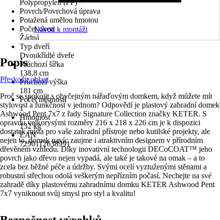
Polypropylen (PP)
Povrch/Povrchová úprava
Potažená umělou hmotou
Počet oken
Návod k montáži
Žádná
Typ dveří
Dvoukřídlé dveře
Popis
Průchozí šířka
138,8 cm
Přeskočit oblast
Průchozí výška
181 cm
Proč se spokojit s obyčejným nářaďovým domkem, když můžete mít
Počet místností
stylovost a funkčnost v jednom? Odpovědí je plastový zahradní domek
1
Ashwood Pent 7x7 z řady Signature Collection značky KETER. S
Hmotnost
opravdu velkorysými rozměry 216 x 218 x 226 cm je k dispozici
132 kg
dostatek místa pro vaše zahradní přístroje nebo kutilské projekty, ale
EAN
nejen to, domek navíc zaujme i atraktivním designem v přírodním
7290112638991
dřevěném vzhledu. Díky inovativní technologii DECoCOAT™ jeho
povrch jako dřevo nejen vypadá, ale také je takové na omak – a to
zcela bez běžné péče a údržby. Svými ocelí vyztuženými stěnami a
robustní střechou odolá veškerým nepřízním počasí. Nechejte na své
zahradě díky plastovému zahradnímu domku KETER Ashwood Pent
7x7 vyniknout svůj smysl pro styl a kvalitu!