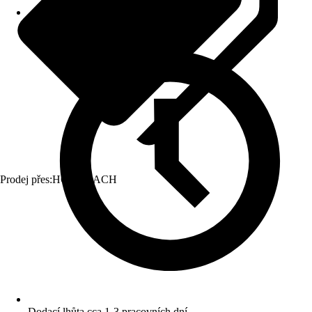
Prodej přes:
HORNBACH
Dodací lhůta cca 1-3 pracovních dní