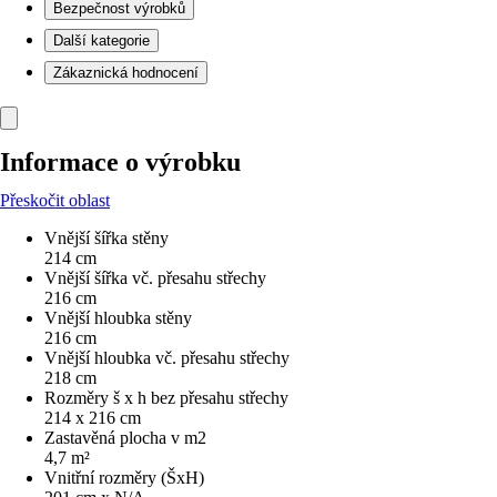
Bezpečnost výrobků
Další kategorie
Zákaznická hodnocení
Informace o výrobku
Přeskočit oblast
Vnější šířka stěny
214 cm
Vnější šířka vč. přesahu střechy
216 cm
Vnější hloubka stěny
216 cm
Vnější hloubka vč. přesahu střechy
218 cm
Rozměry š x h bez přesahu střechy
214 x 216 cm
Zastavěná plocha v m2
4,7 m²
Vnitřní rozměry (ŠxH)