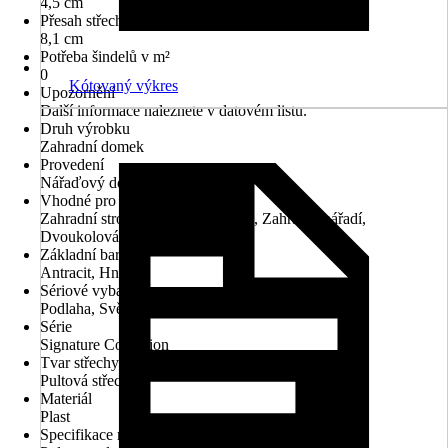
4,5 cm
Přesah střechy zadní
8,1 cm
Potřeba šindelů v m²
0
Kótovaný výkres
Upozornění
Další informace naleznete v datovém listu.
Druh výrobku
Zahradní domek
Provedení
Nářaďový domek
Vhodné pro
Zahradní stroje, Zahradní nábytek, Zahradní nářadí,
Dvoukolová vozidla
Základní barva
Antracit, Hnědá
Sériové vybavení
Podlaha, Světlík
Série
Signature Collection
Tvar střechy
Pultová střecha
Materiál
Plast
Specifikace materiálu