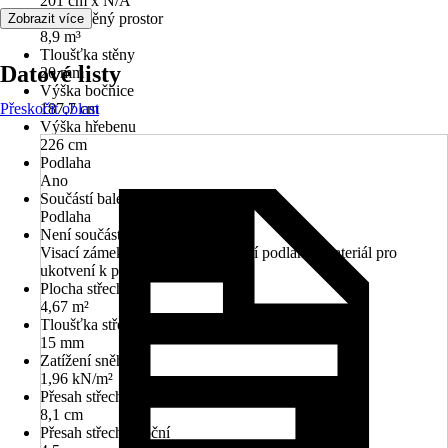
201 cm x N/A
Obestavěný prostor
Zobrazit více
8,9 m³
Tloušťka stěny
Datové listy
20 mm
Výška bočnice
Přeskočit oblast
187,7 cm
Výška hřebenu
226 cm
Podlaha
Ano
Součástí balení
Podlaha
Není součástí balení
Visací zámek, Materiál k upevnění podlahy, Materiál pro
ukotvení k podkladu
Plocha střechy
4,67 m²
Tloušťka střechy
15 mm
Zatížení sněhem
1,96 kN/m²
Přesah střechy přední
8,1 cm
Přesah střechy boční