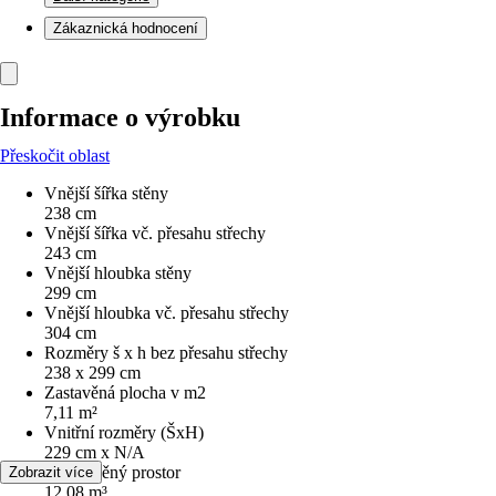
Zákaznická hodnocení
Informace o výrobku
Přeskočit oblast
Vnější šířka stěny
238 cm
Vnější šířka vč. přesahu střechy
243 cm
Vnější hloubka stěny
299 cm
Vnější hloubka vč. přesahu střechy
304 cm
Rozměry š x h bez přesahu střechy
238 x 299 cm
Zastavěná plocha v m2
7,11 m²
Vnitřní rozměry (ŠxH)
229 cm x N/A
Obestavěný prostor
Zobrazit více
12,08 m³