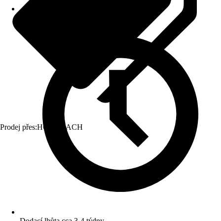
Prodej přes:
HORNBACH
Dodací lhůta cca 3-4 týdny