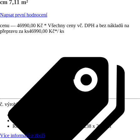
cm 7,11 m²
Napsat první hodnocení
cenu — 46990,00 Kč * Všechny ceny vč. DPH a bez nákladů na
přepravu za ks
46990,00 Kč
*
/
ks
č. výrobku
10495984
Tloušťka stěny
:
26 mm
Zatížení sněhem
:
1,130 kN/m²
Rozměry š x h bez přesahu střechy
:
238 x 299 cm
Více informací o zboží