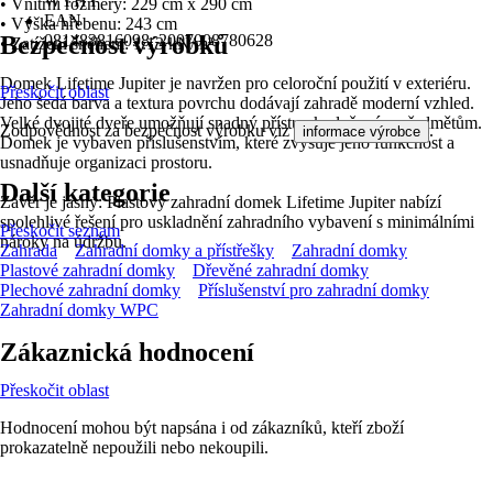
WYHY
• Vnitřní rozměry: 229 cm x 290 cm
EAN
• Výška hřebenu: 243 cm
Bezpečnost výrobků
081483816098, 2007008780628
• Zatížení sněhem: 1.13 kN/m²
Domek Lifetime Jupiter je navržen pro celoroční použití v exteriéru.
Přeskočit oblast
Jeho šedá barva a textura povrchu dodávají zahradě moderní vzhled.
Velké dvojité dveře umožňují snadný přístup k uloženým předmětům.
Zodpovědnost za bezpečnost výrobku viz
.
informace výrobce
Domek je vybaven příslušenstvím, které zvyšuje jeho funkčnost a
usnadňuje organizaci prostoru.
Další kategorie
Závěr je jasný: Plastový zahradní domek Lifetime Jupiter nabízí
spolehlivé řešení pro uskladnění zahradního vybavení s minimálními
Přeskočit seznam
nároky na údržbu.
Zahrada
Zahradní domky a přístřešky
Zahradní domky
Plastové zahradní domky
Dřevěné zahradní domky
Plechové zahradní domky
Příslušenství pro zahradní domky
Zahradní domky WPC
Zákaznická hodnocení
Přeskočit oblast
Hodnocení mohou být napsána i od zákazníků, kteří zboží
prokazatelně nepoužili nebo nekoupili.