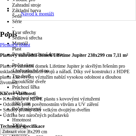
Zahradní stroje
Základní barva
Návod k montáži
Šedá
Série
-
Tvar střechy
Popis
Sedlová střecha
Materiál
Přeskočit oblast
Plast
Povrch/Povrchová úprava
Plastový zahradní domek Lifetime Jupiter 238x299 cm 7,11 m²
-
Počet oken
Plastový zahradní domek Lifetime Jupiter je skvělým řešením pro
1 jednoduché okno
uskladnění zahradních strojů a nářadí. Díky své konstrukci z HDPE
Typ dveří
plastu a kovovým výztužím nabízí vysokou odolnost a dlouhou
Dvoukřídlé dveře
životnost.
Průchozí šířka
142 cm
Klíčové vlastnosti
Průchozí výška
• Konstrukce z HDPE plastu s kovovými výztužemi
190,5 cm
• Odolnost proti povětrnostním vlivům a UV záření
Počet místností
• Snadný přístup díky velkým dvojitým dveřím
1
• Údržba bez náročných požadavků
Hmotnost
220 kg
Technická specifikace
KČZ
• Rozměry: 238x299 cm
Zobrazit více