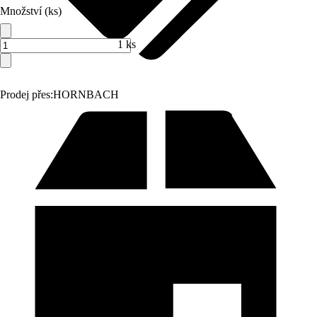
Množství (ks)
1 ks
Prodej přes:
HORNBACH