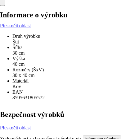
Informace o výrobku
Přeskočit oblast
Druh výrobku
Štít
Šířka
30 cm
Výška
40 cm
Rozměry (ŠxV)
30 x 40 cm
Materiál
Kov
EAN
8595631805572
Bezpečnost výrobků
Přeskočit oblast
Zodpovědnost za bezpečnost výrobku viz
.
informace výrobce