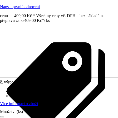
Napsat první hodnocení
cenu — 409,00 Kč * Všechny ceny vč. DPH a bez nákladů na
přepravu za ks
409,00 Kč
*
/
ks
č. výrobku
4610112
Druh výrobku
:
Štít
Materiál
:
Kov
Více informací o zboží
Množství (ks)