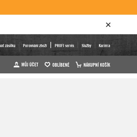
vat zásilku
Porovnání zboží
PROFI servis
Služby
Kariéra
MŮJ ÚČET
OBLÍBENÉ
NÁKUPNÍ KOŠÍK