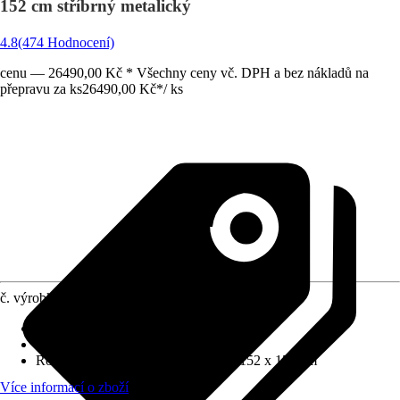
152 cm stříbrný metalický
4.8
(474 Hodnocení)
cenu — 26490,00 Kč * Všechny ceny vč. DPH a bez nákladů na
přepravu za ks
26490,00 Kč
*
/
ks
č. výrobku
8291577
Tloušťka stěny
:
0,5 mm
Zatížení sněhem
:
1,5 kN/m²
Rozměry š x h bez přesahu střechy
:
152 x 152 cm
Více informací o zboží