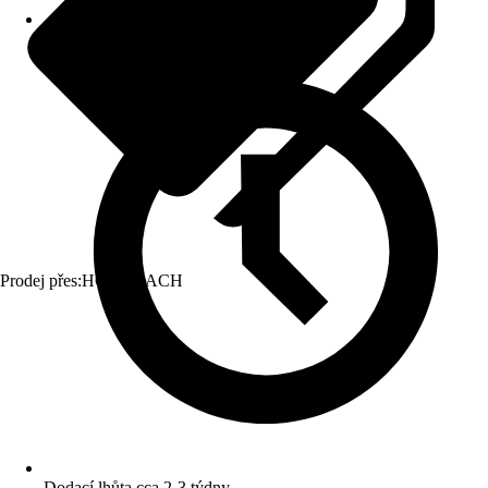
Prodej přes:
HORNBACH
Dodací lhůta cca 2-3 týdny