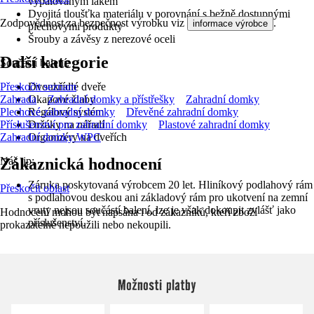
vypalovaným lakem
Dvojitá tloušťka materiálu v porovnání s bežně dostupnými
Zodpovědnost za bezpečnost výrobku viz
.
informace výrobce
plechovými produkty
Šrouby a závěsy z nerezové oceli
Další kategorie
Součástí balení:
Přeskočit seznam
Dvoukřídlé dveře
Zahrada
Zahradní domky a přístřešky
Zahradní domky
Okapové žlaby
Plechové zahradní domky
Dřevěné zahradní domky
Regálový systém
Příslušenství pro zahradní domky
Plastové zahradní domky
Držáky na nářadí
Zahradní domky WPC
Organizéry na dveřích
Zákaznická hodnocení
Náš tip:
Záruka poskytovaná výrobcem 20 let. Hliníkový podlahový rám
Přeskočit oblast
s podlahovou deskou ani základový rám pro ukotvení na zemní
vruty nejsou součástí balení, lze je však dokoupit zvlášť jako
Hodnocení mohou být napsána i od zákazníků, kteří zboží
příslušenství.
prokazatelně nepoužili nebo nekoupili.
Možnosti platby