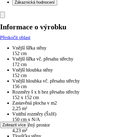
Zákaznická hodnocení
Informace o výrobku
Přeskočit oblast
Vnější šířka stěny
152 cm
Vnější šířka vč. přesahu střechy
172 cm
Vnější hloubka stěny
152 cm
Vnější hloubka vč. přesahu střechy
156 cm
Rozměry š x h bez přesahu střechy
152 x 152 cm
Zastavěná plocha v m2
2,25 m²
Vnitřní rozměry (ŠxH)
150 cm x N/A
Obestavěný prostor
Zobrazit více
4,23 m³
Tloušťka stěny