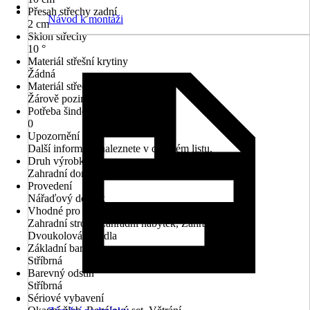
Přesah střechy zadní
Návod k montáži
2 cm
Sklon střechy
10 °
Materiál střešní krytiny
Žádná
Materiál střechy
Žárově pozinkované, Kov
Potřeba šindelů v m²
0
Upozornění
Další informace naleznete v datovém listu.
Druh výrobku
Zahradní domek
Provedení
Nářaďový domek
Vhodné pro
Zahradní stroje, Zahradní nábytek, Zahradní nářadí,
Dvoukolová vozidla
Základní barva
Stříbrná
Barevný odstín
Stříbrná
Sériové vybavení