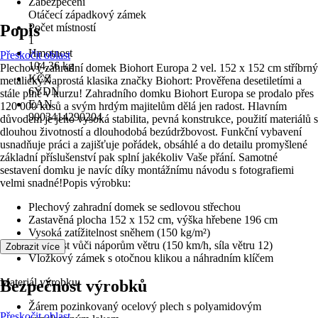
Zabezpečení
Otáčecí západkový zámek
Popis
Počet místností
1
Hmotnost
Přeskočit oblast
104,36 kg
Plechový zahradní domek Biohort Europa 2 vel. 152 x 152 cm stříbrný
KČZ
metalickýNaprostá klasika značky Biohort: Prověřena desetiletími a
6YDN
stále plně v kurzu! Zahradního domku Biohort Europa se prodalo přes
EAN
120 000 kusů a svým hrdým majitelům dělá jen radost. Hlavním
9003414290204
důvodem je jeho vysoká stabilita, pevná konstrukce, použití materiálů s
dlouhou životností a dlouhodobá bezúdržbovost. Funkční vybavení
usnadňuje práci a zajišťuje pořádek, obsáhlé a do detailu promyšlené
základní příslušenství pak splní jakékoliv Vaše přání. Samotné
sestavení domku je navíc díky montážnímu návodu s fotografiemi
velmi snadné!Popis výrobku:
Plechový zahradní domek se sedlovou střechou
Zastavěná plocha 152 x 152 cm, výška hřebene 196 cm
Vysoká zatížitelnost sněhem (150 kg/m²)
Odolnost vůči náporům větru (150 km/h, síla větru 12)
Zobrazit více
Vložkový zámek s otočnou klikou a náhradním klíčem
Materiál výrobku:
Bezpečnost výrobků
Žárem pozinkovaný ocelový plech s polyamidovým
Přeskočit oblast