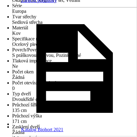
Okapní žlab, Regálový set, Větrání
Záruční podmínky
Série
Europa
Tvar střechy
Sedlová střecha
Materiál
Kov
Specifikace materiálu
Ocelový plech
Povrch/Povrchová úprava
S práškovou úpravou, Pozinkované
Tlaková impregnace
Ne
Počet oken
Žádná
Počet otevíratelných oken
0
Typ dveří
Dvoukřídlé dveře
Průchozí šířka
135 cm
Průchozí výška
171 cm
Zasklení dveří
Katalog Biohort 2021
Žádná