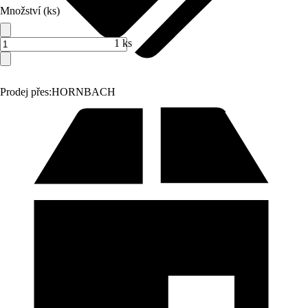
Množství (ks)
1 ks
Prodej přes:
HORNBACH