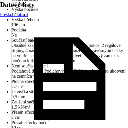
Datové listy
0,5 mm
Výška bočnice
Přeskočit oblast
171 cm
Výška hřebenu
196 cm
Podlaha
Ne
Součástí balení
Obsáhlé základní příslušenství (2 regálové police, 2 regálové
stojiny, 4 nástrojové držáky), Organizér se 6 závěsnými háčky
na vnitřní straně obou dvou křídel dveří, Vložkový zámek s
otočnou klikou a náhradním klíčem
Není součástí balení
Podlahová deska, Podlahový rám, Základový rám pro ukotvení
na zemních vrutech
Plocha střechy
2,7 m²
Tloušťka střechy
0,5 mm
Zatížení sněhem
1,5 kN/m²
Přesah střechy přední
2 cm
Přesah střechy boční
10 cm