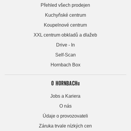
Přehled všech prodejen
Kuchyňské centrum
Koupelnové centrum
XXL centrum obkladů a dlažeb
Drive - In
Self-Scan
Hornbach Box
O HORNBACHu
Jobs a Kariera
O nás
Údaje o provozovateli
Záruka trvale nízkých cen