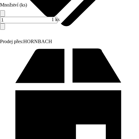
Množství (ks)
1 ks
Prodej přes:
HORNBACH