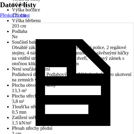
Datové listy
0,5 mm
Výška bočnice
Přeskočit oblast
171 cm
Výška hřebenu
203 cm
Podlaha
Ne
Součástí balení
Obsáhlé základní příslušenství (2 regálové police, 2 regálové
stojiny, 4 nástrojové držáky), Organizér se 6 závěsnými háčky
na vnitřní straně obou dvou křídel dveří, Vložkový zámek s
otočnou klikou a náhradním klíčem
Není součástí balení
Podlahová deska, Podlahový rám, Základový rám pro ukotvení
na zemních vrutech
Plocha obvodové stěny
13,3 m²
Plocha střechy
3,8 m²
Tloušťka střechy
0,5 mm
Zatížení sněhem
1,5 kN/m²
Přesah střechy přední
2 cm