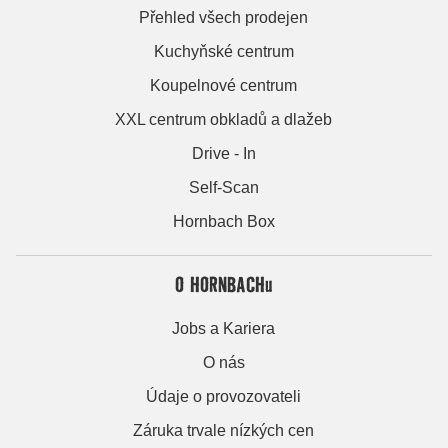
Přehled všech prodejen
Kuchyňské centrum
Koupelnové centrum
XXL centrum obkladů a dlažeb
Drive - In
Self-Scan
Hornbach Box
O HORNBACHu
Jobs a Kariera
O nás
Údaje o provozovateli
Záruka trvale nízkých cen