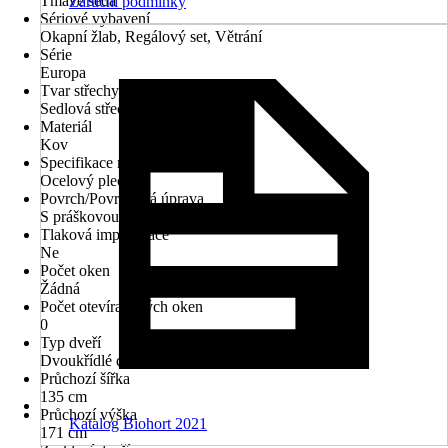
Tmavě šedá
Záruční podmínky
Sériové vybavení
Okapní žlab, Regálový set, Větrání
Série
Europa
Tvar střechy
Sedlová střecha
Materiál
Kov
Specifikace materiálu
Ocelový plech
Povrch/Povrchová úprava
S práškovou úpravou, Pozinkované
Tlaková impregnace
Ne
Počet oken
Žádná
Počet otevíratelných oken
0
Typ dveří
Dvoukřídlé dveře
Průchozí šířka
135 cm
Průchozí výška
Katalog Biohort 2021
171 cm