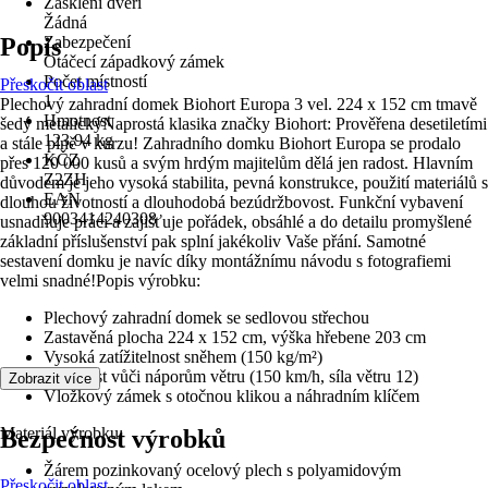
Zasklení dveří
Žádná
Popis
Zabezpečení
Otáčecí západkový zámek
Počet místností
Přeskočit oblast
1
Plechový zahradní domek Biohort Europa 3 vel. 224 x 152 cm tmavě
Hmotnost
šedý metalickýNaprostá klasika značky Biohort: Prověřena desetiletími
123,94 kg
a stále plně v kurzu! Zahradního domku Biohort Europa se prodalo
KČZ
přes 120 000 kusů a svým hrdým majitelům dělá jen radost. Hlavním
Z2ZH
důvodem je jeho vysoká stabilita, pevná konstrukce, použití materiálů s
EAN
dlouhou životností a dlouhodobá bezúdržbovost. Funkční vybavení
9003414240308
usnadňuje práci a zajišťuje pořádek, obsáhlé a do detailu promyšlené
základní příslušenství pak splní jakékoliv Vaše přání. Samotné
sestavení domku je navíc díky montážnímu návodu s fotografiemi
velmi snadné!Popis výrobku:
Plechový zahradní domek se sedlovou střechou
Zastavěná plocha 224 x 152 cm, výška hřebene 203 cm
Vysoká zatížitelnost sněhem (150 kg/m²)
Odolnost vůči náporům větru (150 km/h, síla větru 12)
Zobrazit více
Vložkový zámek s otočnou klikou a náhradním klíčem
Materiál výrobku:
Bezpečnost výrobků
Žárem pozinkovaný ocelový plech s polyamidovým
Přeskočit oblast