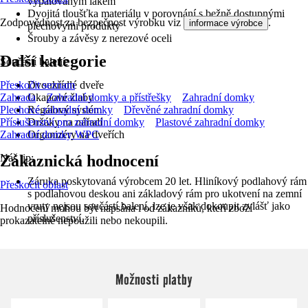
vypalovaným lakem
Dvojitá tloušťka materiálu v porovnání s bežně dostupnými
Zodpovědnost za bezpečnost výrobku viz
.
informace výrobce
plechovými produkty
Šrouby a závěsy z nerezové oceli
Další kategorie
Součástí balení:
Přeskočit seznam
Dvoukřídlé dveře
Zahrada
Zahradní domky a přístřešky
Zahradní domky
Okapové žlaby
Plechové zahradní domky
Dřevěné zahradní domky
Regálový systém
Příslušenství pro zahradní domky
Plastové zahradní domky
Držáky na nářadí
Zahradní domky WPC
Organizéry na dveřích
Zákaznická hodnocení
Náš tip:
Záruka poskytovaná výrobcem 20 let. Hliníkový podlahový rám
Přeskočit oblast
s podlahovou deskou ani základový rám pro ukotvení na zemní
vruty nejsou součástí balení, lze je však dokoupit zvlášť jako
Hodnocení mohou být napsána i od zákazníků, kteří zboží
příslušenství.
prokazatelně nepoužili nebo nekoupili.
Možnosti platby