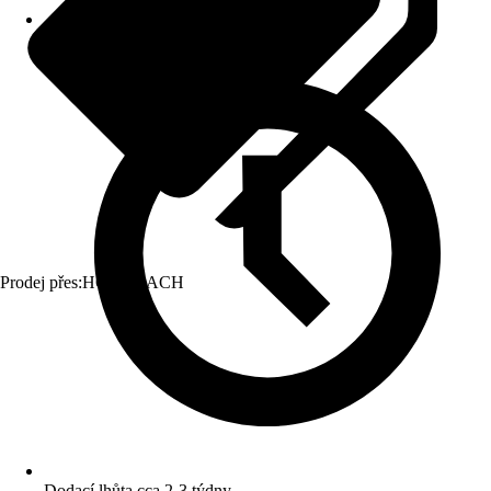
Prodej přes:
HORNBACH
Dodací lhůta cca 2-3 týdny