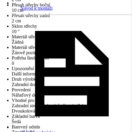
Přesah střechy boční
Návod k montáži
10 cm
Přesah střechy zadní
2 cm
Sklon střechy
10 °
Materiál střešní krytiny
Žádná
Materiál střechy
Žárově pozinkované, Kov
Potřeba šindelů v m²
0
Upozornění
Další informace naleznete v datovém listu.
Druh výrobku
Zahradní domek
Provedení
Nářaďový domek
Vhodné pro
Zahradní stroje, Zahradní nábytek, Zahradní nářadí,
Dvoukolová vozidla
Základní barva
Šedá
Barevný odstín