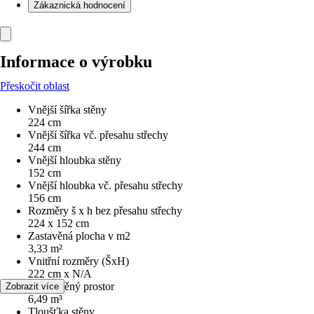
Zákaznická hodnocení
Informace o výrobku
Přeskočit oblast
Vnější šířka stěny
224 cm
Vnější šířka vč. přesahu střechy
244 cm
Vnější hloubka stěny
152 cm
Vnější hloubka vč. přesahu střechy
156 cm
Rozměry š x h bez přesahu střechy
224 x 152 cm
Zastavěná plocha v m2
3,33 m²
Vnitřní rozměry (ŠxH)
222 cm x N/A
Obestavěný prostor
Zobrazit více
6,49 m³
Tloušťka stěny