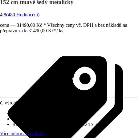
152 cm tmavě šedý metalický
4.8
(480 Hodnocení)
cenu — 31490,00 Kč * Všechny ceny vč. DPH a bez nákladů na
přepravu za ks
31490,00 Kč
*
/
ks
č. výrobku
8070370
Tloušťka stěny
:
0,5 mm
Zatížení sněhem
:
1,5 kN/m²
Rozměry š x h bez přesahu střechy
:
224 x 152 cm
Více informací o zboží