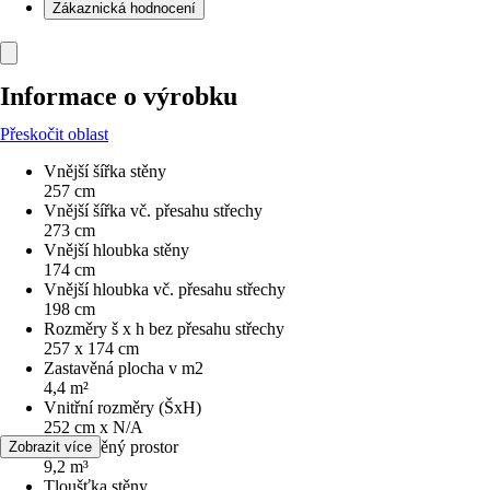
Zákaznická hodnocení
Informace o výrobku
Přeskočit oblast
Vnější šířka stěny
257 cm
Vnější šířka vč. přesahu střechy
273 cm
Vnější hloubka stěny
174 cm
Vnější hloubka vč. přesahu střechy
198 cm
Rozměry š x h bez přesahu střechy
257 x 174 cm
Zastavěná plocha v m2
4,4 m²
Vnitřní rozměry (ŠxH)
252 cm x N/A
Obestavěný prostor
Zobrazit více
9,2 m³
Tloušťka stěny