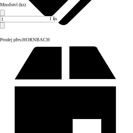
Množství (ks)
1 ks
Prodej přes:
HORNBACH