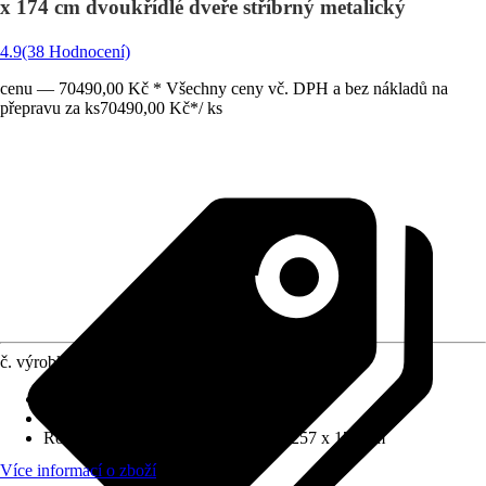
x 174 cm dvoukřídlé dveře stříbrný metalický
4.9
(38 Hodnocení)
cenu — 70490,00 Kč * Všechny ceny vč. DPH a bez nákladů na
přepravu za ks
70490,00 Kč
*
/
ks
č. výrobku
6470238
Tloušťka stěny
:
0,5 mm
Zatížení sněhem
:
1,5 kN/m²
Rozměry š x h bez přesahu střechy
:
257 x 174 cm
Více informací o zboží