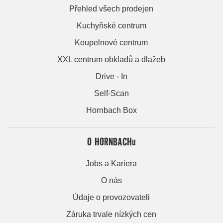
Přehled všech prodejen
Kuchyňské centrum
Koupelnové centrum
XXL centrum obkladů a dlažeb
Drive - In
Self-Scan
Hornbach Box
O HORNBACHu
Jobs a Kariera
O nás
Údaje o provozovateli
Záruka trvale nízkých cen