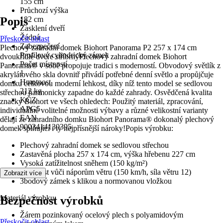
155 cm
Průchozí výška
Popis
182 cm
Zasklení dveří
Žádná
Přeskočit oblast
Zabezpečení
Plechový zahradní domek Biohort Panorama P2 257 x 174 cm
Profilový cylindrický zámek
dvoukřídlé dveře stříbrnýPlechový zahradní domek Biohort
Počet místností
Panorama® v sobě propojuje tradici s moderností. Obvodový světlík z
1
akrylátového skla dovnitř přivádí potřebné denní světlo a propůjčuje
Hmotnost
domku celkovou moderní lehkost, díky níž tento model se sedlovou
212 kg
střechou harmonicky zapadne do každé zahrady. Osvědčená kvalita
KČZ
značky Biohort ve všech ohledech: Použitý materiál, zpracování,
APG5
individuálně volitelné možnosti výbavy a různé velikostní varianty
EAN
dělají ze zahradního domku Biohort Panorama® dokonalý plechový
9003414130395
domek splňující i ty nejpřísnější nároky!Popis výrobku:
Plechový zahradní domek se sedlovou střechou
Zastavěná plocha 257 x 174 cm, výška hřebenu 227 cm
Vysoká zatížitelnost sněhem (150 kg/m²)
Odolnost vůči náporům větru (150 km/h, síla větru 12)
Zobrazit více
3bodový zámek s klikou a normovanou vložkou
Materiál výrobku:
Bezpečnost výrobků
Žárem pozinkovaný ocelový plech s polyamidovým
Přeskočit oblast