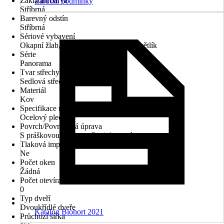
Základní barva
Záruční podmínky
Stříbrná
Barevný odstín
Stříbrná
Sériové vybavení
Okapní žlab, Regálový set, Větrání, Světlík
Série
Panorama
Tvar střechy
Sedlová střecha
Materiál
Kov
Specifikace materiálu
Ocelový plech
Povrch/Povrchová úprava
S práškovou úpravou, Pozinkované
Tlaková impregnace
Ne
Počet oken
Žádná
Počet otevíratelných oken
0
Typ dveří
Dvoukřídlé dveře
Katalog Biohort 2021
Průchozí šířka