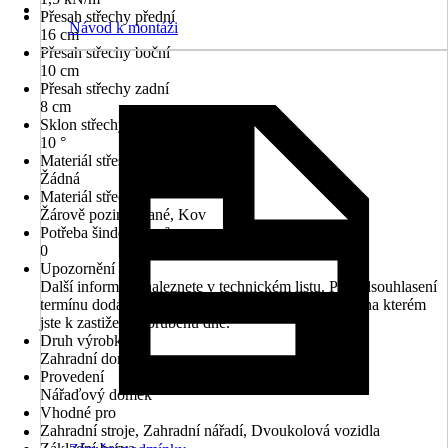
Přesah střechy přední
Návod k montáži
16 cm
Přesah střechy boční
10 cm
Přesah střechy zadní
8 cm
Sklon střechy
10 °
Materiál střešní krytiny
Žádná
Materiál střechy
Žárově pozinkované, Kov
Potřeba šindelů v m²
0
Upozornění
Další informace naleznete v technickém listu. Pro odsouhlasení
termínu dodání prosím uveďte Vaše telefonní číslo, na kterém
jste k zastižení v průběhu dne.
Druh výrobku
Zahradní domek
Provedení
Nářaďový domek
Vhodné pro
Zahradní stroje, Zahradní nářadí, Dvoukolová vozidla