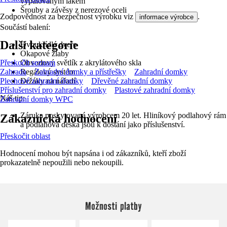
vypalovaným lakem
Šrouby a závěsy z nerezové oceli
Zodpovědnost za bezpečnost výrobku viz
.
informace výrobce
Součástí balení:
Další kategorie
Dvoukřídlé dveře
Okapové žlaby
Přeskočit seznam
Obvodový světlík z akrylátového skla
Zahrada
Zahradní domky a přístřešky
Zahradní domky
Regálový systém
Plechové zahradní domky
Dřevěné zahradní domky
Držáky na nářadí
Příslušenství pro zahradní domky
Plastové zahradní domky
Náš tip:
Zahradní domky WPC
Záruka poskytovaná výrobcem 20 let. Hliníkový podlahový rám
Zákaznická hodnocení
a podlahová deska jsou k dostání jako příslušenství.
Přeskočit oblast
Hodnocení mohou být napsána i od zákazníků, kteří zboží
prokazatelně nepoužili nebo nekoupili.
Možnosti platby