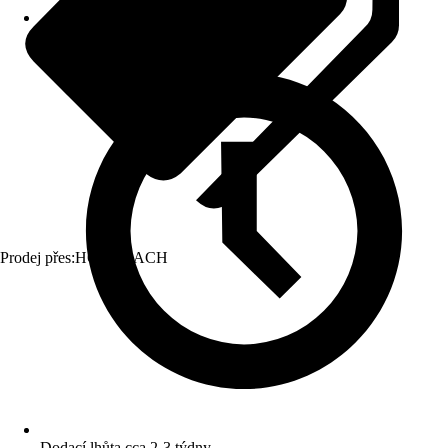
Prodej přes:
HORNBACH
Dodací lhůta cca 2-3 týdny