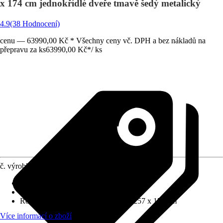
x 174 cm jednokřídlé dveře tmavě šedý metalický
4.9
(38 Hodnocení)
cenu — 63990,00 Kč * Všechny ceny vč. DPH a bez nákladů na
přepravu za ks
63990,00 Kč
*
/
ks
č. výrobku
6470247
Tloušťka stěny
:
0,5 mm
Zatížení sněhem
:
1,5 kN/m²
Rozměry š x h bez přesahu střechy
:
257 x 174 cm
Více informací o zboží