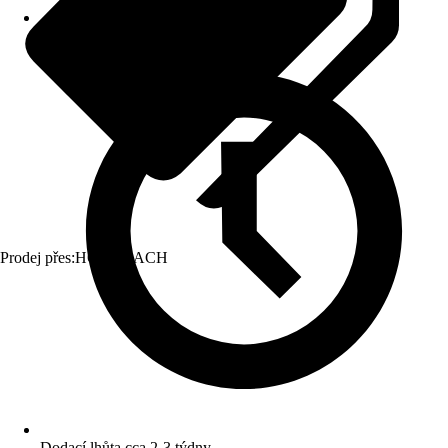
Prodej přes:
HORNBACH
Dodací lhůta cca 2-3 týdny