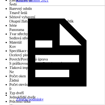
Základní barva
Katalog Biohort 2021
Šedá
Barevný odstín
Tmavě šedá
Sériové vybavení
Okapní žlab, Regálový set, Větrání, Světlík
Série
Panorama
Tvar střechy
Sedlová střecha
Materiál
Kov
Specifikace materiálu
Ocelový plech
Povrch/Povrchová úprava
S práškovou úpravou, Pozinkované
Tlaková impregnace
Ne
Počet oken
Žádná
Počet otevíratelných oken
0
Typ dveří
Jednokřídlé dveře
Záruční podmínky
Průchozí šířka