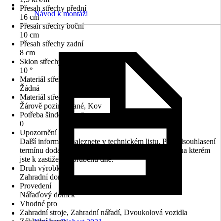
Přesah střechy přední
Návod k montáži
16 cm
Přesah střechy boční
10 cm
Přesah střechy zadní
8 cm
Sklon střechy
10 °
Materiál střešní krytiny
Žádná
Materiál střechy
Žárově pozinkované, Kov
Potřeba šindelů v m²
0
Upozornění
Další informace naleznete v technickém listu. Pro odsouhlasení
termínu dodání prosím uveďte Vaše telefonní číslo, na kterém
jste k zastižení v průběhu dne.
Druh výrobku
Zahradní domek
Provedení
Nářaďový domek
Vhodné pro
Zahradní stroje, Zahradní nářadí, Dvoukolová vozidla