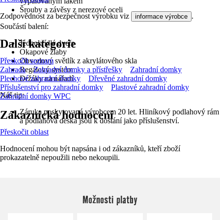
vypalovaným lakem
Šrouby a závěsy z nerezové oceli
Zodpovědnost za bezpečnost výrobku viz
.
informace výrobce
Součástí balení:
Další kategorie
Jednokřídlé dveře
Okapové žlaby
Přeskočit seznam
Obvodový světlík z akrylátového skla
Zahrada
Zahradní domky a přístřešky
Zahradní domky
Regálový systém
Plechové zahradní domky
Dřevěné zahradní domky
Držáky na nářadí
Příslušenství pro zahradní domky
Plastové zahradní domky
Náš tip:
Zahradní domky WPC
Záruka poskytovaná výrobcem 20 let. Hliníkový podlahový rám
Zákaznická hodnocení
a podlahová deska jsou k dostání jako příslušenství.
Přeskočit oblast
Hodnocení mohou být napsána i od zákazníků, kteří zboží
prokazatelně nepoužili nebo nekoupili.
Možnosti platby