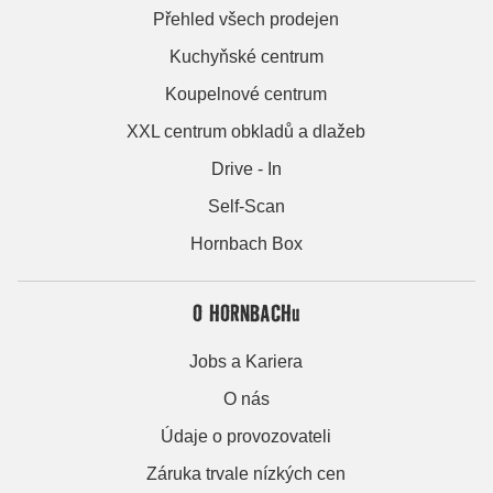
Přehled všech prodejen
Kuchyňské centrum
Koupelnové centrum
XXL centrum obkladů a dlažeb
Drive - In
Self-Scan
Hornbach Box
O HORNBACHu
Jobs a Kariera
O nás
Údaje o provozovateli
Záruka trvale nízkých cen