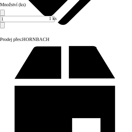
Množství (ks)
1 ks
Prodej přes:
HORNBACH