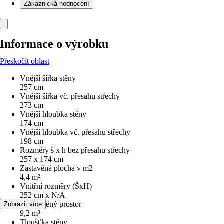
Zákaznická hodnocení
Informace o výrobku
Přeskočit oblast
Vnější šířka stěny
257 cm
Vnější šířka vč. přesahu střechy
273 cm
Vnější hloubka stěny
174 cm
Vnější hloubka vč. přesahu střechy
198 cm
Rozměry š x h bez přesahu střechy
257 x 174 cm
Zastavěná plocha v m2
4,4 m²
Vnitřní rozměry (ŠxH)
252 cm x N/A
Obestavěný prostor
Zobrazit více
9,2 m³
Tloušťka stěny