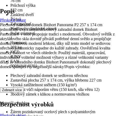
76 cm
Průchozí výška
Popis
182 cm
Zasklení dveří
Žádná
Přeskočit oblast
Zabezpečení
Plechový zahradní domek Biohort Panorama P2 257 x 174 cm
Profilový cylindrický zámek
jednokřídlé dveře antracitPlechový zahradní domek Biohort
Počet místností
Panorama® v sobě propojuje tradici s moderností. Obvodový světlík z
1
akrylátového skla dovnitř přivádí potřebné denní světlo a propůjčuje
Hmotnost
domku celkovou moderní lehkost, díky níž tento model se sedlovou
202 kg
střechou harmonicky zapadne do každé zahrady. Osvědčená kvalita
KČZ
značky Biohort ve všech ohledech: Použitý materiál, zpracování,
JUNV
individuálně volitelné možnosti výbavy a různé velikostní varianty
EAN
dělají ze zahradního domku Biohort Panorama® dokonalý plechový
9003414140301
domek splňující i ty nejpřísnější nároky!Popis výrobku:
Plechový zahradní domek se sedlovou střechou
Zastavěná plocha 257 x 174 cm, výška hřebenu 227 cm
Vysoká zatížitelnost sněhem (150 kg/m²)
Odolnost vůči náporům větru (150 km/h, síla větru 12)
Zobrazit více
3bodový zámek s klikou a normovanou vložkou
Materiál výrobku:
Bezpečnost výrobků
Žárem pozinkovaný ocelový plech s polyamidovým
Přeskočit oblast