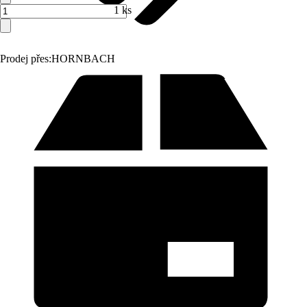
1 ks
Prodej přes:
HORNBACH