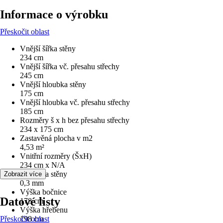
Informace o výrobku
Přeskočit oblast
Vnější šířka stěny
234 cm
Vnější šířka vč. přesahu střechy
245 cm
Vnější hloubka stěny
175 cm
Vnější hloubka vč. přesahu střechy
185 cm
Rozměry š x h bez přesahu střechy
234 x 175 cm
Zastavěná plocha v m2
4,53 m²
Vnitřní rozměry (ŠxH)
234 cm x N/A
Tloušťka stěny
Zobrazit více
0,3 mm
Výška bočnice
Datové listy
178 cm
Výška hřebenu
Přeskočit oblast
198 cm