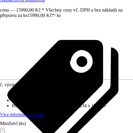
cenu — 15990,00 Kč * Všechny ceny vč. DPH a bez nákladů na
přepravu za ks
15990,00 Kč
*
/
ks
č. výrobku
10405100
Tloušťka stěny
:
0,3 mm
Zatížení sněhem
:
0,49 kN/m²
Rozměry š x h bez přesahu střechy
:
234 x 175 cm
Více informací o zboží
Množství (ks)