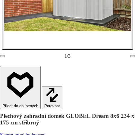
1
/
3
Porovnat
Plechový zahradní domek GLOBEL Dream 8x6 234 x
175 cm stříbrný
Napsat první hodnocení