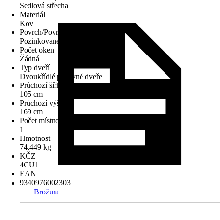
Sedlová střecha
Materiál
Kov
Povrch/Povrchová úprava
Pozinkované
Počet oken
Žádná
Typ dveří
Dvoukřídlé posuvné dveře
Průchozí šířka
105 cm
Průchozí výška
169 cm
Počet místností
1
Hmotnost
74,449 kg
KČZ
4CU1
EAN
9340976002303
Brožura