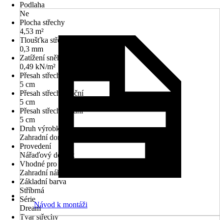
Podlaha
Ne
Plocha střechy
4,53 m²
Tloušťka střechy
0,3 mm
Zatížení sněhem
0,49 kN/m²
Přesah střechy přední
5 cm
Přesah střechy boční
5 cm
Přesah střechy zadní
5 cm
Druh výrobku
Zahradní domek
Provedení
Nářaďový domek
Vhodné pro
Zahradní nářadí
Základní barva
Stříbrná
Série
Návod k montáži
Dream
Tvar střechy