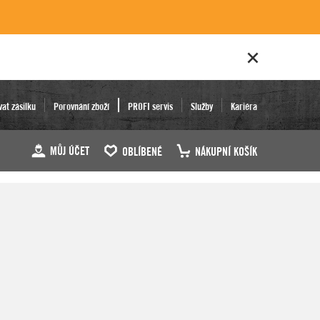
vat zásilku
Porovnání zboží
PROFI servis
Služby
Kariéra
MŮJ ÚČET
OBLÍBENÉ
NÁKUPNÍ KOŠÍK