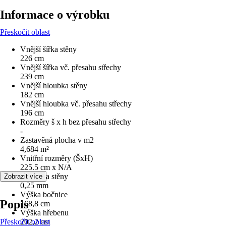
Informace o výrobku
Přeskočit oblast
Vnější šířka stěny
226 cm
Vnější šířka vč. přesahu střechy
239 cm
Vnější hloubka stěny
182 cm
Vnější hloubka vč. přesahu střechy
196 cm
Rozměry š x h bez přesahu střechy
-
Zastavěná plocha v m2
4,684 m²
Vnitřní rozměry (ŠxH)
225.5 cm x N/A
Tloušťka stěny
Zobrazit více
0,25 mm
Výška bočnice
Popis
168,8 cm
Výška hřebenu
Přeskočit oblast
202,2 cm