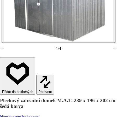
1
/
4
Porovnat
Plechový zahradní domek M.A.T. 239 x 196 x 202 cm
šedá barva
Napsat první hodnocení