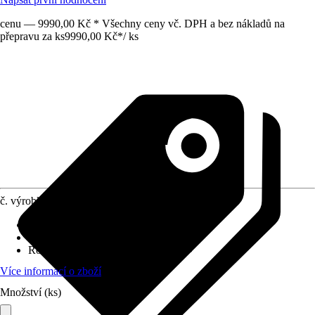
cenu — 9990,00 Kč * Všechny ceny vč. DPH a bez nákladů na
přepravu za ks
9990,00 Kč
*
/
ks
č. výrobku
10520792
Tloušťka stěny
:
0,25 mm
Zatížení sněhem
:
0,6 kN/m²
Rozměry š x h bez přesahu střechy
:
-
Více informací o zboží
Množství (ks)