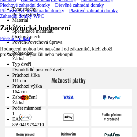
-
Plechové zahradní domky
Dřevěné zahradní domky
Tvar střechy
Příslušenství pro zahradní domky
Plastové zahradní domky
Pultová střecha
Zahradní domky WPC
Materiál
Kov
Zákaznická hodnocení
Specifikace materiálu
Ocelový plech
Přeskočit oblast
Povrch/Povrchová úprava
-
Hodnocení mohou být napsána i od zákazníků, kteří zboží
Počet oken
prokazatelně nepoužili nebo nekoupili.
Žádná
Typ dveří
Dvoukřídlé posuvné dveře
Průchozí šířka
Možnosti platby
111 cm
Průchozí výška
164 cm
Zabezpečení
Žádná
Počet místností
1
EAN
8590419794710