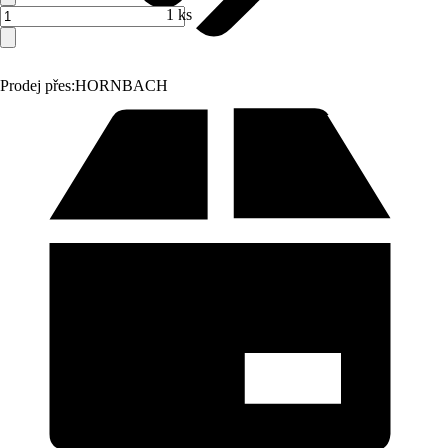
1 ks
Prodej přes:
HORNBACH