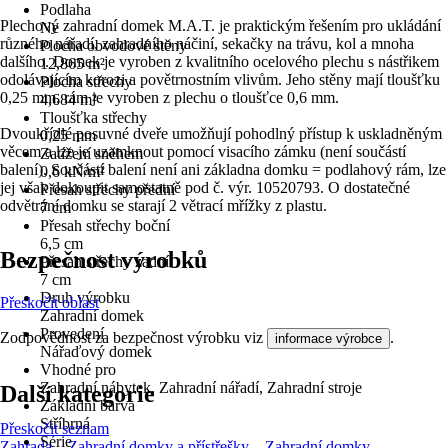
Podlaha
Plechový zahradní domek M.A.T. je praktickým řešením pro ukládání
Ne
různého nářadí, zahradního náčiní, sekačky na trávu, kol a mnoha
Plocha obvodové stěny
dalšího. Domek je vyroben z kvalitního ocelového plechu s nástřikem
12,865 m²
odolávajícím korozi a povětrnostním vlivům. Jeho stěny mají tloušťku
Plocha střechy
0,25 mm, rám je vyroben z plechu o tloušťce 0,6 mm.
4,684 m²
Tloušťka střechy
Dvoukřídlé posuvné dveře umožňují pohodlný přístup k uskladněným
0,25 mm
věcem a lze je uzamknout pomocí visacího zámku (není součástí
Zatížení sněhem
balení). Součástí balení není ani základna domku = podlahový rám, lze
0,6 kN/m²
jej však dokoupit samostatně pod č. výr. 10520793. O dostatečné
Přesah střechy přední
odvětrání domku se starají 2 větrací mřížky z plastu.
7 cm
Přesah střechy boční
6,5 cm
Bezpečnost výrobků
Přesah střechy zadní
7 cm
Druh výrobku
Přeskočit oblast
Zahradní domek
Provedení
Zodpovědnost za bezpečnost výrobku viz
.
informace výrobce
Nářaďový domek
Vhodné pro
Zahradní nábytek, Zahradní nářadí, Zahradní stroje
Další kategorie
Základní barva
Stříbrná
Přeskočit seznam
Série
Zahrada
Zahradní domky a přístřešky
Zahradní domky