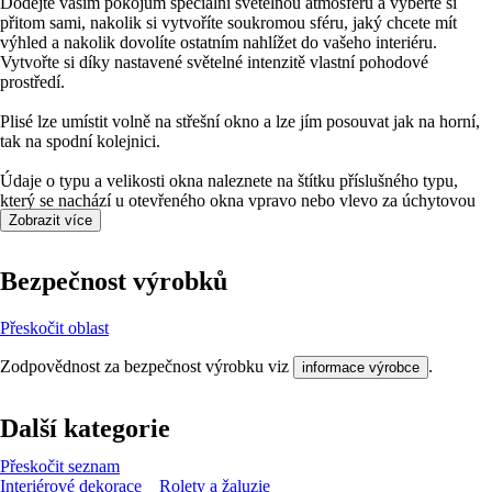
Dodejte vašim pokojům speciální světelnou atmosféru a vyberte si
přitom sami, nakolik si vytvoříte soukromou sféru, jaký chcete mít
výhled a nakolik dovolíte ostatním nahlížet do vašeho interiéru.
Vytvořte si díky nastavené světelné intenzitě vlastní pohodové
prostředí.
Plisé lze umístit volně na střešní okno a lze jím posouvat jak na horní,
tak na spodní kolejnici.
Údaje o typu a velikosti okna naleznete na štítku příslušného typu,
který se nachází u otevřeného okna vpravo nebo vlevo za úchytovou
lištou.
Zobrazit více
Bezpečnost výrobků
Přeskočit oblast
Zodpovědnost za bezpečnost výrobku viz
.
informace výrobce
Další kategorie
Přeskočit seznam
Interiérové dekorace
Rolety a žaluzie