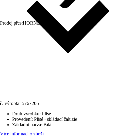
Prodej přes:
HORNBACH
č. výrobku
5767205
Druh výrobku
:
Plisé
Provedení
:
Plisé - skládací žaluzie
Základní barva
:
Bílá
Více informací o zboží