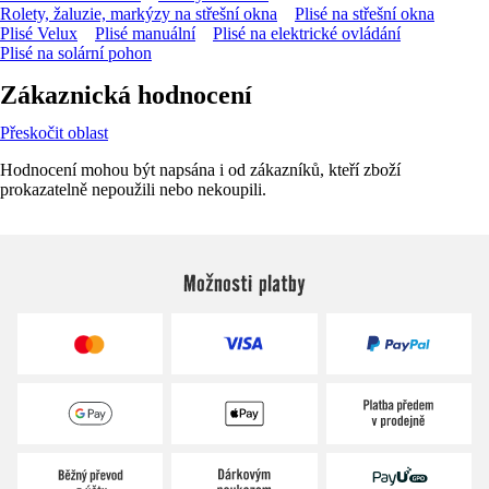
Rolety, žaluzie, markýzy na střešní okna
Plisé na střešní okna
Plisé Velux
Plisé manuální
Plisé na elektrické ovládání
Plisé na solární pohon
Zákaznická hodnocení
Přeskočit oblast
Hodnocení mohou být napsána i od zákazníků, kteří zboží
prokazatelně nepoužili nebo nekoupili.
Možnosti platby