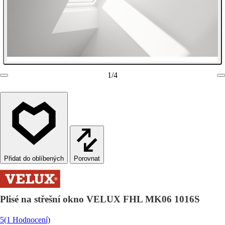
1
/
4
Porovnat
Plisé na střešní okno VELUX FHL MK06 1016S
5
(1 Hodnocení)