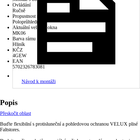
Ovládání
Ručně
Propustnost světla
Poloprůhledný
Aktuální velikost okna
MK06
Barva rámu
Hliník
KČZ
4GEW
EAN
5702326783081
Návod k montáži
Popis
Přeskočit oblast
Buďte flexibilní s protisluneční a pohledovou ochranou VELUX plisé
Faltstores.