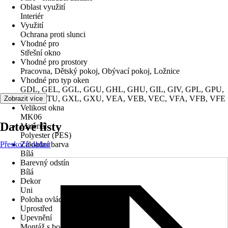
Oblast využití
Interiér
Využití
Ochrana proti slunci
Vhodné pro
Střešní okno
Vhodné pro prostory
Pracovna, Dětský pokoj, Obývací pokoj, Ložnice
Vhodné pro typ oken
GDL, GEL, GGL, GGU, GHL, GHU, GIL, GIV, GPL, GPU,
GTL, GTU, GXL, GXU, VEA, VEB, VEC, VFA, VFB, VFE
Zobrazit více
Velikost okna
MK06
Datové listy
Materiál
Polyester (PES)
Přeskočit oblast
Základní barva
Bílá
Barevný odstín
Bílá
Dekor
Uni
Poloha ovládacího mechanismu
Uprostřed
Upevnění
Montáž s bočním vedením