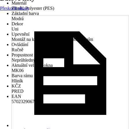
Materiál
Přeskočit oblast
Hliník, Polyester (PES)
Základní barva
Modrá
Dekor
Uni
Upevnění
Montáž na křídlo, Montáž s bočním vedením
Ovládání
Ručně
Propustnost světla
Neprůhledný
Aktuální velikost okna
MK06
Barva rámu
Hliník
KČZ
PRED
EAN
5702329067386