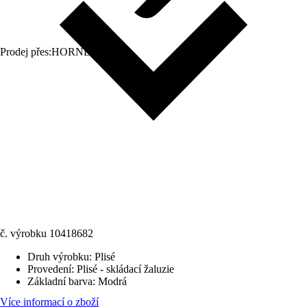
Prodej přes:
HORNBACH
č. výrobku
10418682
Druh výrobku
:
Plisé
Provedení
:
Plisé - skládací žaluzie
Základní barva
:
Modrá
Více informací o zboží