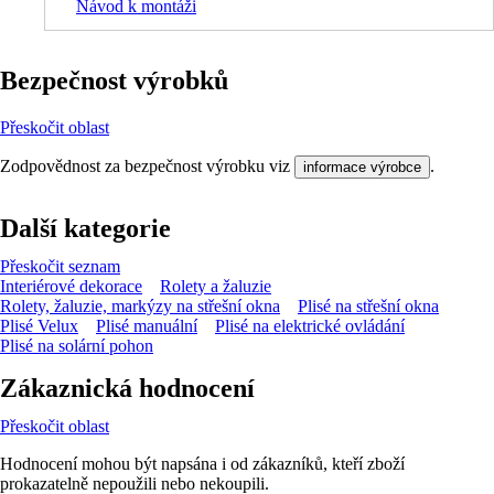
Návod k montáži
Bezpečnost výrobků
Přeskočit oblast
Zodpovědnost za bezpečnost výrobku viz
.
informace výrobce
Další kategorie
Přeskočit seznam
Interiérové dekorace
Rolety a žaluzie
Rolety, žaluzie, markýzy na střešní okna
Plisé na střešní okna
Plisé Velux
Plisé manuální
Plisé na elektrické ovládání
Plisé na solární pohon
Zákaznická hodnocení
Přeskočit oblast
Hodnocení mohou být napsána i od zákazníků, kteří zboží
prokazatelně nepoužili nebo nekoupili.