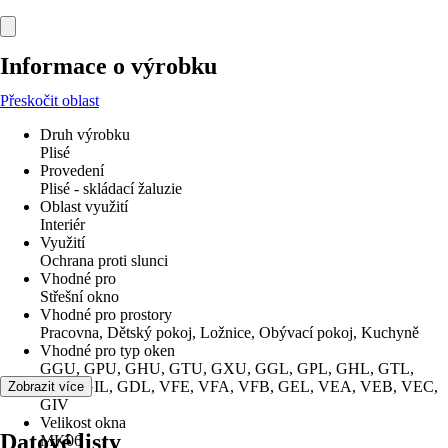
Informace o výrobku
Přeskočit oblast
Druh výrobku
Plisé
Provedení
Plisé - skládací žaluzie
Oblast využití
Interiér
Využití
Ochrana proti slunci
Vhodné pro
Střešní okno
Vhodné pro prostory
Pracovna, Dětský pokoj, Ložnice, Obývací pokoj, Kuchyně
Vhodné pro typ oken
GGU, GPU, GHU, GTU, GXU, GGL, GPL, GHL, GTL,
GXL, GIL, GDL, VFE, VFA, VFB, GEL, VEA, VEB, VEC,
Zobrazit více
GIV
Velikost okna
Datové listy
MK06