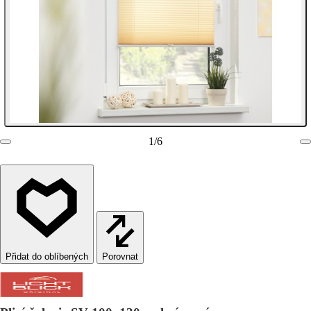
1
/
6
Porovnat