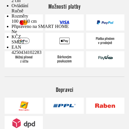
2 cm
Možnosti platby
Ovládání
Ručně
Rozměry
100 x 130 cm
Připraveno na SMART HOME
Ne
KČZ
SMDT
EAN
4250434102283
Dopravci