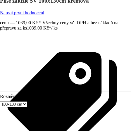
Plisé žaluzie SV 100x130cm krémová
Napsat první hodnocení
cenu — 1039,00 Kč * Všechny ceny vč. DPH a bez nákladů na
přepravu za ks
1039,00 Kč
*
/
ks
Rozměry (ŠxV)