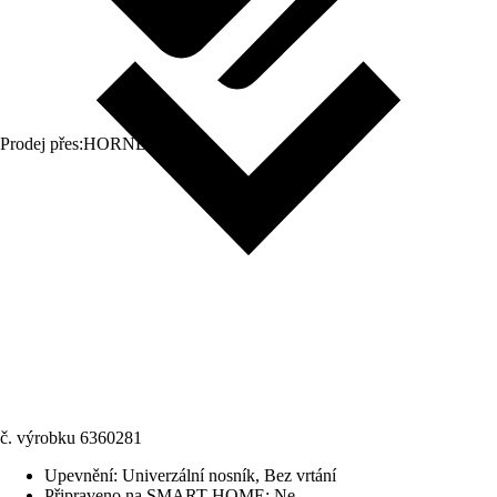
Prodej přes:
HORNBACH
č. výrobku
6360281
Upevnění
:
Univerzální nosník, Bez vrtání
Připraveno na SMART HOME
:
Ne