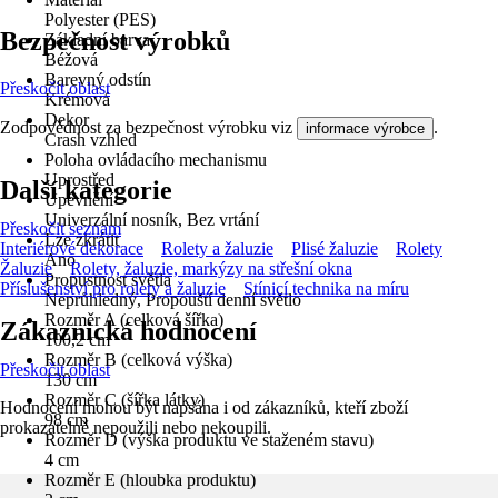
Polyester (PES)
Bezpečnost výrobků
Základní barva
Béžová
Barevný odstín
Přeskočit oblast
Krémová
Dekor
Zodpovědnost za bezpečnost výrobku viz
.
informace výrobce
Crash vzhled
Poloha ovládacího mechanismu
Uprostřed
Další kategorie
Upevnění
Univerzální nosník, Bez vrtání
Přeskočit seznam
Lze zkrátit
Interiérové dekorace
Rolety a žaluzie
Plisé žaluzie
Rolety
Ano
Žaluzie
Rolety, žaluzie, markýzy na střešní okna
Propustnost světla
Příslušenství pro rolety a žaluzie
Stínicí technika na míru
Neprůhledný, Propouští denní světlo
Rozměr A (celková šířka)
Zákaznická hodnocení
100,2 cm
Rozměr B (celková výška)
Přeskočit oblast
130 cm
Rozměr C (šířka látky)
Hodnocení mohou být napsána i od zákazníků, kteří zboží
98 cm
prokazatelně nepoužili nebo nekoupili.
Rozměr D (výška produktu ve staženém stavu)
4 cm
Rozměr E (hloubka produktu)