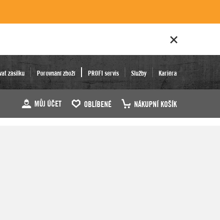
vat zásilku
Porovnání zboží
PROFI servis
Služby
Kariéra
MŮJ ÚČET
OBLÍBENÉ
NÁKUPNÍ KOŠÍK