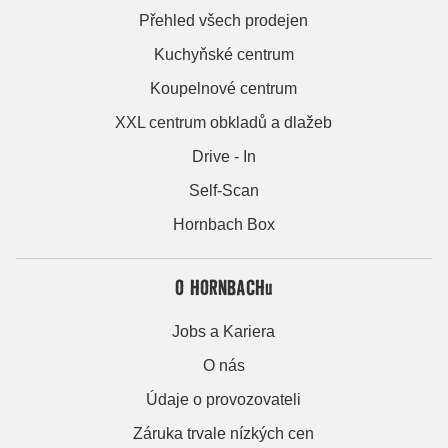
Přehled všech prodejen
Kuchyňské centrum
Koupelnové centrum
XXL centrum obkladů a dlažeb
Drive - In
Self-Scan
Hornbach Box
O HORNBACHu
Jobs a Kariera
O nás
Údaje o provozovateli
Záruka trvale nízkých cen