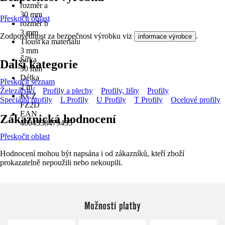
rozměr a
30 mm
Přeskočit oblast
rozměr b
3 mm
Zodpovědnost za bezpečnost výrobku viz
.
informace výrobce
Tloušťka materiálu
3 mm
Šířka
Další kategorie
30 mm
Délka
Přeskočit seznam
2 m
Železářství
Profily a plechy
Profily, lišty
Profily
KČZ
Speciální profily
L Profily
U Profily
T Profily
Ocelové profily
FZ2D
EAN
Zákaznická hodnocení
4004338479435
Přeskočit oblast
Hodnocení mohou být napsána i od zákazníků, kteří zboží
prokazatelně nepoužili nebo nekoupili.
Možnosti platby