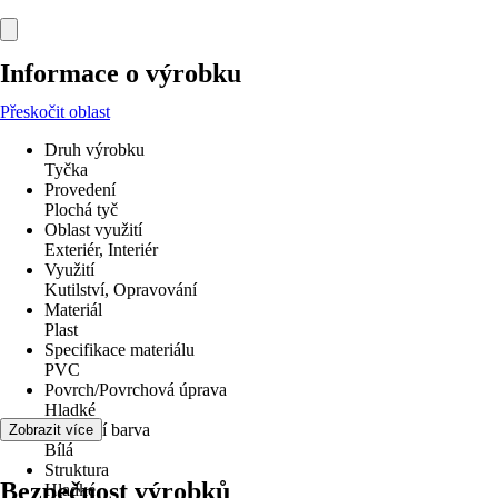
Informace o výrobku
Přeskočit oblast
Druh výrobku
Tyčka
Provedení
Plochá tyč
Oblast využití
Exteriér, Interiér
Využití
Kutilství, Opravování
Materiál
Plast
Specifikace materiálu
PVC
Povrch/Povrchová úprava
Hladké
Základní barva
Zobrazit více
Bílá
Struktura
Bezpečnost výrobků
Hladké