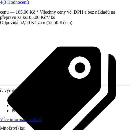
4
(3 Hodnocení)
cenu — 105,00 Kč * Všechny ceny vč. DPH a bez nákladů na
přepravu za ks
105,00 Kč
*
/
ks
Odpovídá 52,50 Kč za m
(
52,50 Kč
/
m
)
č. výrobku
8410898
Provedení
:
Plochá tyč
Specifikace materiálu
:
PVC
Povrch/Povrchová úprava
:
Hladké
Více informací o zboží
Množství (ks)