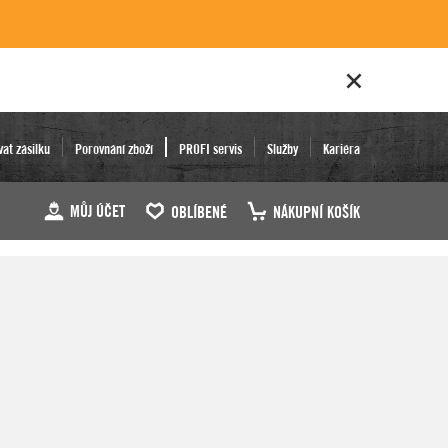
vat zásilku
Porovnání zboží
PROFI servis
Služby
Kariéra
MŮJ ÚČET
OBLÍBENÉ
NÁKUPNÍ KOŠÍK