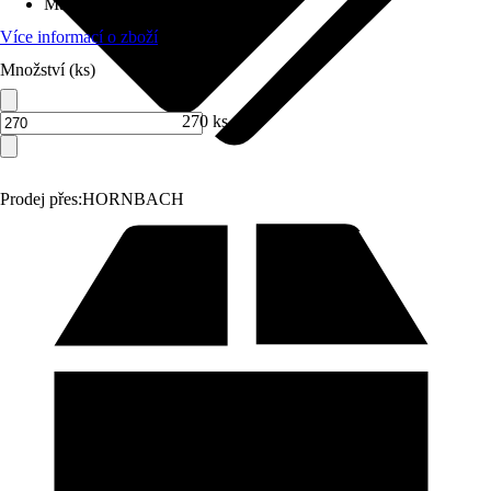
Materiál
:
Beton
Více informací o zboží
Množství (ks)
270 ks
Prodej přes:
HORNBACH