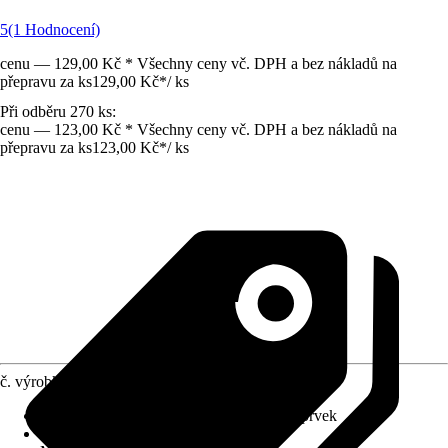
5
(1 Hodnocení)
cenu — 129,00 Kč * Všechny ceny vč. DPH a bez nákladů na
přepravu za ks
129,00 Kč
*
/
ks
Při odběru 270 ks:
cenu — 123,00 Kč * Všechny ceny vč. DPH a bez nákladů na
přepravu za ks
123,00 Kč
*
/
ks
č. výrobku
5123545
Provedení
:
Zakrytí sloupku, Ukončovací prvek
Využití
:
Ohraničení