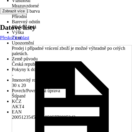
Vlastnosti
Mrazuvzdorné
Základní barva
Zobrazit více
Přírodní
Barevný odstín
Datové listy
Přírodní šedá
Výška
Přeskočit oblast
7 cm
Upozornění
Prodej i případné vrácení zboží je možné výhradně po celých
paletách.
Země původu
Česká republika
Pokyny k dodání
-
Jmenovitý rozměr v cm
30 x 20
Povrch/Povrchová úprava
Štípané
KČZ
AKT4
EAN
2005123545009, 8595770805242