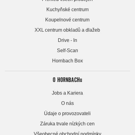
Kuchyňské centrum
Koupelnové centrum
XXL centrum obkladů a dlažeb
Drive - In
Self-Scan
Hornbach Box
O HORNBACHu
Jobs a Kariera
O nás
Údaje o provozovateli
Záruka trvale nízkých cen
Všeobecné obchodní podmínky