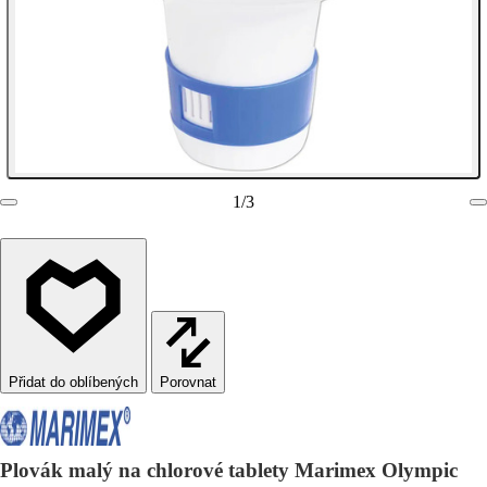
1
/
3
Porovnat
Plovák malý na chlorové tablety Marimex Olympic