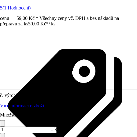
5
(1 Hodnocení)
cenu — 59,00 Kč * Všechny ceny vč. DPH a bez nákladů na
přepravu za ks
59,00 Kč
*
/
ks
č. výrobku
8905330
Více informací o zboží
Množství (ks)
1 ks