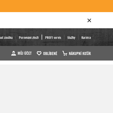
vat zásilku
Porovnání zboží
PROFI servis
Služby
Kariéra
MŮJ ÚČET
OBLÍBENÉ
NÁKUPNÍ KOŠÍK