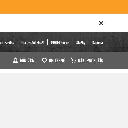
vat zásilku
Porovnání zboží
PROFI servis
Služby
Kariéra
MŮJ ÚČET
OBLÍBENÉ
NÁKUPNÍ KOŠÍK