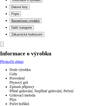
Informace o výrobku
Datové listy
Popis
Bezpečnost výrobků
Další kategorie
Zákaznická hodnocení
Informace o výrobku
Přeskočit oblast
Druh výrobku
Grily
Provedení
Plynový gril
Způsob přípravy
Přímé grilování, Nepřímé grilování, Pečení
Grilovací metoda
Plyn
Počet hořáků