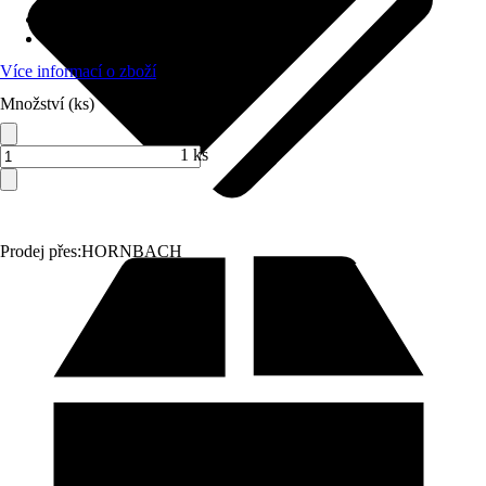
Grilovací metoda
:
Plyn
Počet hořáků
:
3 hořáky
Více informací o zboží
Množství (ks)
1 ks
Prodej přes:
HORNBACH