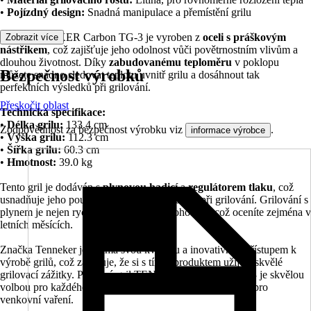
•
Pojízdný design:
Snadná manipulace a přemístění grilu
Gril TENNEKER Carbon TG-3 je vyroben z
oceli s práškovým
Zobrazit více
nástřikem
, což zajišťuje jeho odolnost vůči povětrnostním vlivům a
dlouhou životnost. Díky
zabudovanému teploměru
v poklopu
Bezpečnost výrobků
můžete snadno sledovat teplotu uvnitř grilu a dosáhnout tak
perfektních výsledků při grilování.
Přeskočit oblast
Technická specifikace:
•
Délka grilu:
133.4 cm
Zodpovědnost za bezpečnost výrobku viz
.
informace výrobce
•
Výška grilu:
112.3 cm
•
Šířka grilu:
60.3 cm
•
Hmotnost:
39.0 kg
Tento gril je dodáván s
plynovou hadicí
a
regulátorem tlaku
, což
usnadňuje jeho použití a zajišťuje bezpečnost při grilování. Grilování s
plynem je nejen rychlé, ale také velmi pohodlné, což oceníte zejména v
letních měsících.
Značka Tenneker je známá svou kvalitou a inovativním přístupem k
výrobě grilů, což zaručuje, že si s tímto produktem užijete skvělé
grilovací zážitky. Plynový gril TENNEKER Carbon TG-3 je skvělou
volbou pro každého, kdo hledá spolehlivý a výkonný gril pro
venkovní vaření.