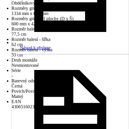
Obdélníkový
Rozměry grilu (D x Š)
1334 mm x 603 mm
Rozměry grilovací plochy (D x Š)
600 mm x 420 mm
Rozměr balení - délka
77,5 cm
Rozměr balení - šířka
62 cm
Návod k obsluze
Rozměr balení - výška
53 cm
Druh montáže
Nesmontované
Série
-
Barevný odstín
Černá
Povrch/Povrchová úprava
Matný
EAN
4306516023400