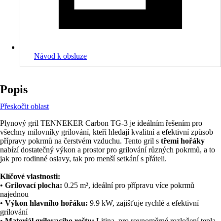
Návod k obsluze
Popis
Přeskočit oblast
Plynový gril TENNEKER Carbon TG-3 je ideálním řešením pro
všechny milovníky grilování, kteří hledají kvalitní a efektivní způsob
přípravy pokrmů na čerstvém vzduchu. Tento gril s
třemi hořáky
nabízí dostatečný výkon a prostor pro grilování různých pokrmů, a to
jak pro rodinné oslavy, tak pro menší setkání s přáteli.
Klíčové vlastnosti:
•
Grilovací plocha:
0.25 m², ideální pro přípravu více pokrmů
najednou
•
Výkon hlavního hořáku:
9.9 kW, zajišťuje rychlé a efektivní
grilování
•
Materiál grilovacího roštu:
Litina, pro rovnoměrné rozložení tepla