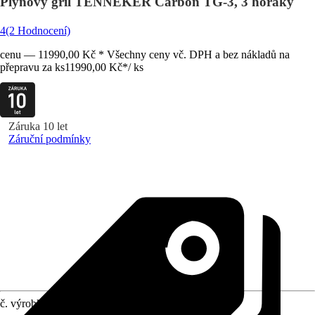
Plynový gril TENNEKER Carbon TG-3, 3 hořáky
4
(2 Hodnocení)
cenu — 11990,00 Kč * Všechny ceny vč. DPH a bez nákladů na
přepravu za ks
11990,00 Kč
*
/
ks
Záruka 10 let
Záruční podmínky
č. výrobku
10734020