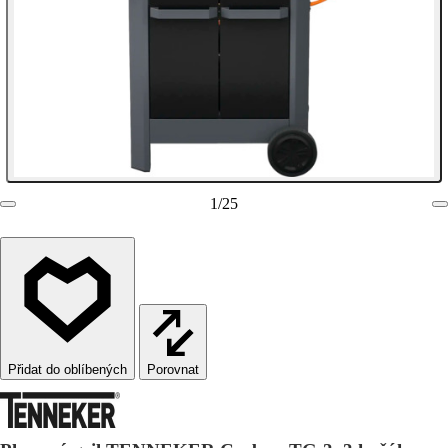
1
/
25
Porovnat