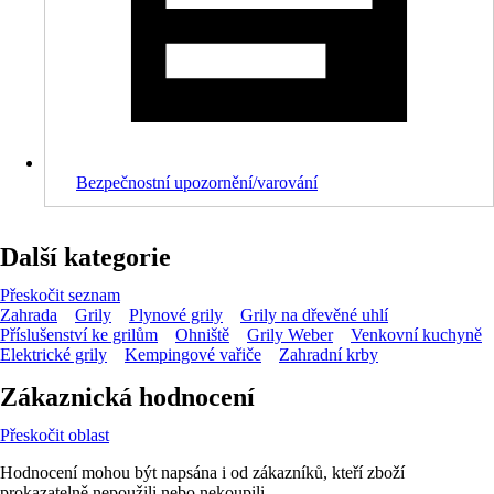
Bezpečnostní upozornění/varování
Další kategorie
Přeskočit seznam
Zahrada
Grily
Plynové grily
Grily na dřevěné uhlí
Příslušenství ke grilům
Ohniště
Grily Weber
Venkovní kuchyně
Elektrické grily
Kempingové vařiče
Zahradní krby
Zákaznická hodnocení
Přeskočit oblast
Hodnocení mohou být napsána i od zákazníků, kteří zboží
prokazatelně nepoužili nebo nekoupili.