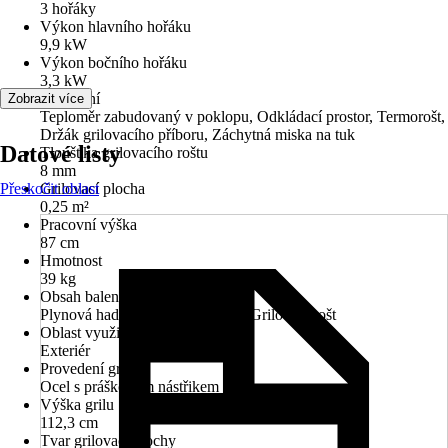
3 hořáky
Výkon hlavního hořáku
9,9 kW
Výkon bočního hořáku
3,3 kW
Vybavení
Zobrazit více
Teploměr zabudovaný v poklopu, Odkládací prostor, Termorošt,
Držák grilovacího příboru, Záchytná miska na tuk
Datové listy
Tloušťka grilovacího roštu
8 mm
Přeskočit oblast
Grilovací plocha
0,25 m²
Pracovní výška
87 cm
Hmotnost
39 kg
Obsah balení
Plynová hadice, Regulátor tlaku, Grilovací rošt
Oblast využití
Exteriér
Provedení grilu
Ocel s práškovým nástřikem
Výška grilu
112,3 cm
Tvar grilovací plochy