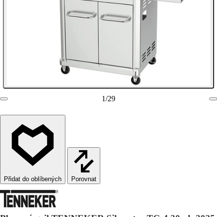
1
/
29
Porovnat