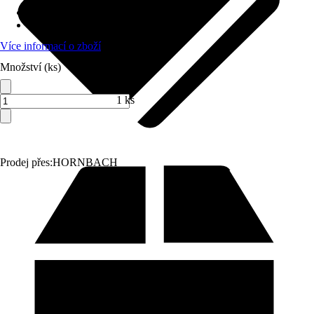
Grilovací metoda
:
Plyn
Počet hořáků
:
4 hořáky, Boční hořák
Více informací o zboží
Množství (ks)
1 ks
Prodej přes:
HORNBACH