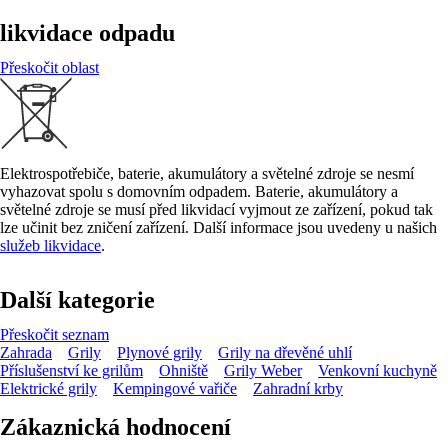
likvidace odpadu
Přeskočit oblast
Elektrospotřebiče, baterie, akumulátory a světelné zdroje se nesmí
vyhazovat spolu s domovním odpadem. Baterie, akumulátory a
světelné zdroje se musí před likvidací vyjmout ze zařízení, pokud tak
lze učinit bez zničení zařízení. Další informace jsou uvedeny u našich
služeb likvidace
.
Další kategorie
Přeskočit seznam
Zahrada
Grily
Plynové grily
Grily na dřevěné uhlí
Příslušenství ke grilům
Ohniště
Grily Weber
Venkovní kuchyně
Elektrické grily
Kempingové vařiče
Zahradní krby
Zákaznická hodnocení