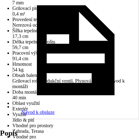
7 mm
Grilovací plocha
0,4 m²
Provedení tepelného roštu
Nerezová ocel
Šířka tepelného roštu
17,3 cm
Délka tepelného roštu
59,7 cm
Pracovní výška
91,4 cm
Hmotnost
54 kg
Obsah balení
Grilovací rošt, Redukční ventil, Plynová hadice, Návod k
montáži
Doba montáže (ve 2 osobách) cca
40 min
Oblast využití
Exteriér
Návod k obsluze
Využití
Jídlo & pití
Vhodné pro prostory
Zahrada, Terasa
Popis
Vhodné pro