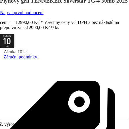
Plynový gril TENNEKER Silverstar TG-4 30mb 2025
Napsat první hodnocení
cenu — 12990,00 Kč * Všechny ceny vč. DPH a bez nákladů na
přepravu za ks
12990,00 Kč
*
/
ks
Záruka 10 let
Záruční podmínky
č. výrobku
12270392