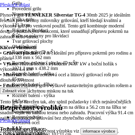
Grily
Přeskočit oblast
Provedení grilu
Nerezová ocel
Plynový gril
TENNEKER Silverstar TG-4
30mb 2025 je ideálním
Výška grilu
řešením pro všechny milovníky grilování, kteří hledají kvalitní a
121,3 cm
výkonný gril pro venkovní použití. Tento gril kombinuje moderní
Pokyny k likvidaci
design s praktickými funkcemi, které usnadňují přípravu pokrmů na
Řiďte se pokyny pro likvidaci
zahradě nebo terase.
Tvar grilovací plochy
Obdélníkový
Klíčové vlastnosti:
Rozměry grilu (D x Š)
•
Grilovací plocha:
0.4 m², ideální pro přípravu pokrmů pro rodinu a
1338 mm x 562 mm
přátele
Rozměry grilovací plochy (D x Š)
•
Výkon:
Hlavní hořák s výkonem 14.07 kW a boční hořák s
1021.1 mm x 438.2 mm
výkonem 4.4 kW
Rozměr balení - délka
•
Materiál:
Kvalitní nerezová ocel a litinový grilovací rošt pro
85 cm
dlouhou životnost
Rozměr balení - šířka
•
Funkce:
Pojízdný gril s výškově nastavitelným grilovacím roštem a
75,5 cm
vyjímatelnou záchytnou miskou na tuk
Zobrazit více
Rozměr balení - výška
64,5 cm
Tento gril je navržen tak, aby splnil požadavky i těch nejnáročnějších
Bezpečnost výrobků
Druh montáže
uživatelů. S jeho rozměry 133.8 cm na délku a 56.2 cm na šířku se
Nesmontované
snadno vejde na každou terasu nebo zahradu. Pracovní výška 91.4 cm
Barevný odstín
zajišťuje pohodlné grilování bez zbytečného ohýbání.
Přeskočit oblast
Nerezová ocel
EAN
Technická specifikace:
Zodpovědnost za bezpečnost výrobku viz
.
informace výrobce
4306516450206
•
Délka grilovací plochy:
102.11 cm