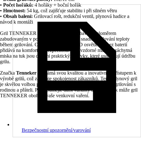
•
Počet hořáků:
4 hořáky + boční hořák
•
Hmotnost:
54 kg, což zajišťuje stabilitu i při silném větru
•
Obsah balení:
Grilovací rošt, redukční ventil, plynová hadice a
návod k montáži
Gril TENNEKER Silverstar TG-4 je vybaven teploměrem
zabudovaným v poklopu, což umožňuje snadné sledování teploty
během grilování. Otočný regulátor s LED osvětlením bez baterií
přidává na komfortu a bezpečnosti. Žáruvzdorné madlo a záchytná
miska na tuk jsou dalšími praktickými prvky, které usnadňují údržbu
grilu.
Značka
Tenneker
je známá svou kvalitou a inovativním přístupem k
výrobě grilů, což zaručuje spokojenost zákazníků. Tento plynový gril
je skvělou volbou pro všechny, kteří chtějí zažít dokonalé grilování s
rodinou a přáteli. Prozkoumejte další varianty a objevte, jak může gril
TENNEKER obohatit vaše venkovní vaření.
Bezpečnostní upozornění/varování