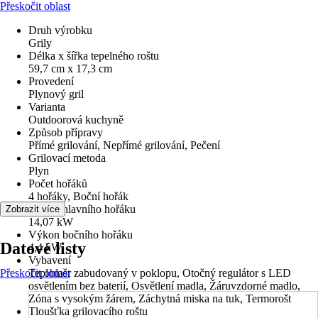
Přeskočit oblast
Druh výrobku
Grily
Délka x šířka tepelného roštu
59,7 cm x 17,3 cm
Provedení
Plynový gril
Varianta
Outdoorová kuchyně
Způsob přípravy
Přímé grilování, Nepřímé grilování, Pečení
Grilovací metoda
Plyn
Počet hořáků
4 hořáky, Boční hořák
Výkon hlavního hořáku
Zobrazit více
14,07 kW
Výkon bočního hořáku
Datové listy
4,4 kW
Vybavení
Přeskočit oblast
Teploměr zabudovaný v poklopu, Otočný regulátor s LED
osvětlením bez baterií, Osvětlení madla, Žáruvzdorné madlo,
Zóna s vysokým žárem, Záchytná miska na tuk, Termorošt
Tloušťka grilovacího roštu