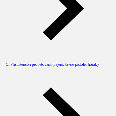
Příslušenství pro letování, pájení, tavné pistole, hořáky