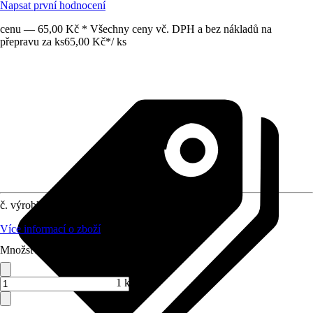
Napsat první hodnocení
cenu — 65,00 Kč * Všechny ceny vč. DPH a bez nákladů na
přepravu za ks
65,00 Kč
*
/
ks
č. výrobku
7941948
Více informací o zboží
Množství (ks)
1 ks