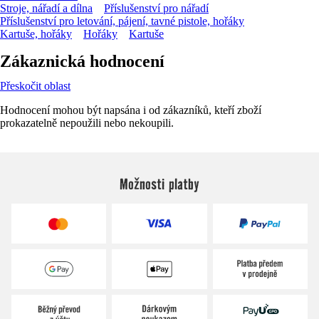
Stroje, nářadí a dílna
Příslušenství pro nářadí
Příslušenství pro letování, pájení, tavné pistole, hořáky
Kartuše, hořáky
Hořáky
Kartuše
Zákaznická hodnocení
Přeskočit oblast
Hodnocení mohou být napsána i od zákazníků, kteří zboží
prokazatelně nepoužili nebo nekoupili.
Možnosti platby