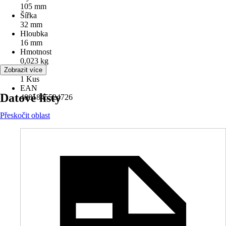
105 mm
Šířka
32 mm
Hloubka
16 mm
Hmotnost
0,023 kg
Obsah
Zobrazit více
1 Kus
EAN
Datové listy
4001845524726
Přeskočit oblast