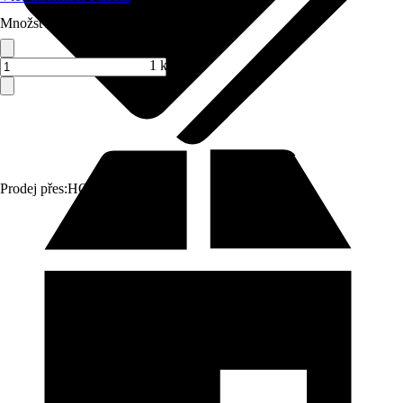
Množství (ks)
1 ks
Prodej přes:
HORNBACH