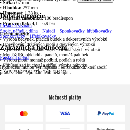
•
Šířka:
67 mm
•
Hloubka:
257 mm
•
Hmotnost:
1,33 kg
Další kategorie
•
Kapacita zásobníku:
100 bradů/spon
•
Pracovní tlak:
4,1 – 6,9 bar
Přeskočit seznam
Stroje, nářadí a dílna
Nářadí
Sponkovačky, hřebíkovačky
Určení použití:
Sponkovačky
Hřebíkovačky
• Výroba bedýnek, ptačích budek a dekorativních výrobků
• Upevňování drátěných plotů a dřevěných výrobků
Zákaznická hodnocení
• Výroba hraček, košíkářských a truhlářských výrobků
• Montáž lišt, obkladů a panelů, montáž palubek
Přeskočit oblast
• Výroba plotů, montáž podbití, podlah a roštů
• Přibíjení zad kuchyní a skříní, výroba nábytku
Hodnocení mohou být napsána i od zákazníků, kteří zboží
• Výroba oken a dveří, výroba rakví
prokazatelně nepoužili nebo nekoupili.
Možnosti platby