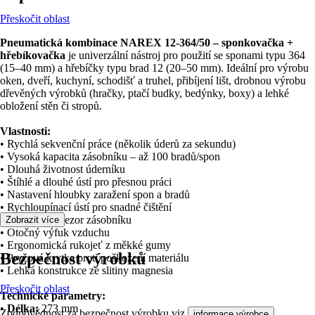
Přeskočit oblast
Pneumatická kombinace NAREX 12-364/50 – sponkovačka +
hřebíkovačka
je univerzální nástroj pro použití se sponami typu 364
(15–40 mm) a hřebíčky typu brad 12 (20–50 mm). Ideální pro výrobu
oken, dveří, kuchyní, schodišť a truhel, přibíjení lišt, drobnou výrobu
dřevěných výrobků (hračky, ptačí budky, bedýnky, boxy) a lehké
obložení stěn či stropů.
Vlastnosti:
• Rychlá sekvenční práce (několik úderů za sekundu)
• Vysoká kapacita zásobníku – až 100 bradů/spon
• Dlouhá životnost úderníku
• Štíhlé a dlouhé ústí pro přesnou práci
• Nastavení hloubky zaražení spon a bradů
• Rychloupínací ústí pro snadné čištění
• Kontrolní priezor zásobníku
Zobrazit více
• Otočný výfuk vzduchu
• Ergonomická rukojeť z měkké gumy
Bezpečnost výrobků
• Pryžová krytka proti poškození materiálu
• Lehká konstrukce ze slitiny magnesia
Přeskočit oblast
Technické parametry:
•
Délka:
273 mm
Zodpovědnost za bezpečnost výrobku viz
.
informace výrobce