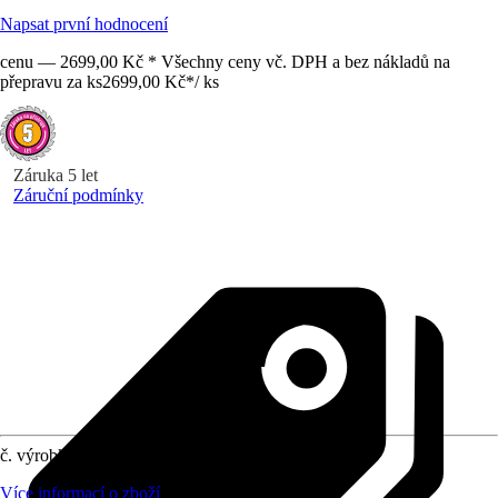
Napsat první hodnocení
cenu — 2699,00 Kč * Všechny ceny vč. DPH a bez nákladů na
přepravu za ks
2699,00 Kč
*
/
ks
Záruka 5 let
Záruční podmínky
č. výrobku
12659030
Více informací o zboží