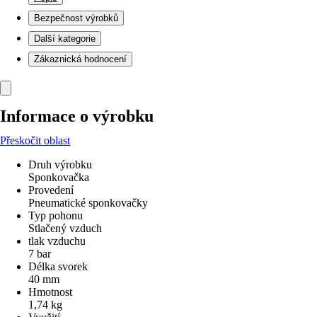
Bezpečnost výrobků
Další kategorie
Zákaznická hodnocení
Informace o výrobku
Přeskočit oblast
Druh výrobku
Sponkovačka
Provedení
Pneumatické sponkovačky
Typ pohonu
Stlačený vzduch
tlak vzduchu
7 bar
Délka svorek
40 mm
Hmotnost
1,74 kg