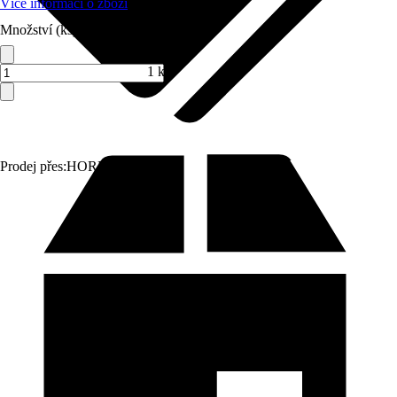
Více informací o zboží
Množství (ks)
1 ks
Prodej přes:
HORNBACH