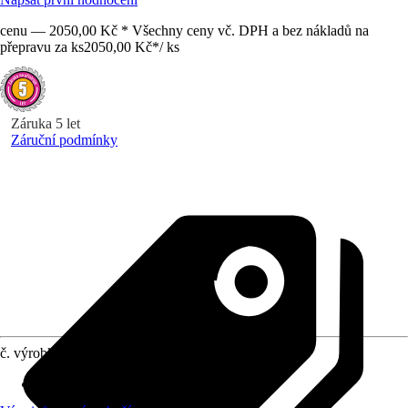
cenu — 2050,00 Kč * Všechny ceny vč. DPH a bez nákladů na
přepravu za ks
2050,00 Kč
*
/
ks
Záruka 5 let
Záruční podmínky
č. výrobku
10700941
tlak vzduchu
:
7 bar