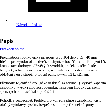
Návod k obsluze
Popis
Přeskočit oblast
Pneumatická sponkovačka na spony typu 364 délky 15 - 40 mm.
Ideální pro výrobu oken, dveří, kuchyní, schodišť, truhel. Přibíjení lišt,
kompletace drobných dřevěných výrobků, hraček, ptačích budek,
bedýnek, schránek na láhve vína, aj., realizace lehčího dřevěného
obložení stěn a stropů, přibíjení parketových lišt ke stěnám.
Přednosti: Rychlý nástroj (několik úderů za sekundu), vysoká kapacita
zásobníku, vysoká životnost úderníku, nastavení hloubky zaražení
spon, rychloupínací ústí k pročištění
Pohodlí a bezpečnost: Průhled pro kontrolu plnosti zásobníku, čistý
otočný výfukový systém, bezpečnostní rukojeť z měkké gumy,