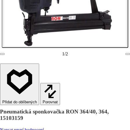
1
/
2
Porovnat
Pneumatická sponkovačka RON 364/40, 364,
15103159
Napsat první hodnocení