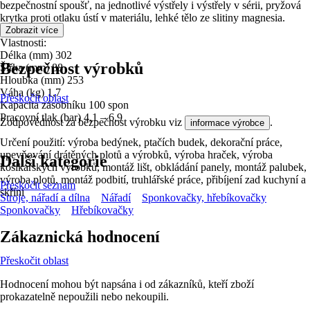
bezpečnostní spoušť, na jednotlivé výstřely i výstřely v sérii, pryžová
krytka proti otlaku ústí v materiálu, lehké tělo ze slitiny magnesia.
Zobrazit více
Vlastnosti:
Délka (mm) 302
Bezpečnost výrobků
Šířka (mm) 88
Hloubka (mm) 253
Váha (kg) 1,7
Přeskočit oblast
Kapacita zásobníku 100 spon
Pracovní tlak (bar) 4,1 – 6,9
Zodpovědnost za bezpečnost výrobku viz
.
informace výrobce
Určení použití: výroba bedýnek, ptačích budek, dekorační práce,
upevňování drátěných plotů a výrobků, výroba hraček, výroba
Další kategorie
košíkářských výrobků, montáž lišt, obkládání panely, montáž palubek,
výroba plotů, montáž podbití, truhlářské práce, přibíjení zad kuchyní a
Přeskočit seznam
skříní
Stroje, nářadí a dílna
Nářadí
Sponkovačky, hřebíkovačky
Sponkovačky
Hřebíkovačky
Zákaznická hodnocení
Přeskočit oblast
Hodnocení mohou být napsána i od zákazníků, kteří zboží
prokazatelně nepoužili nebo nekoupili.