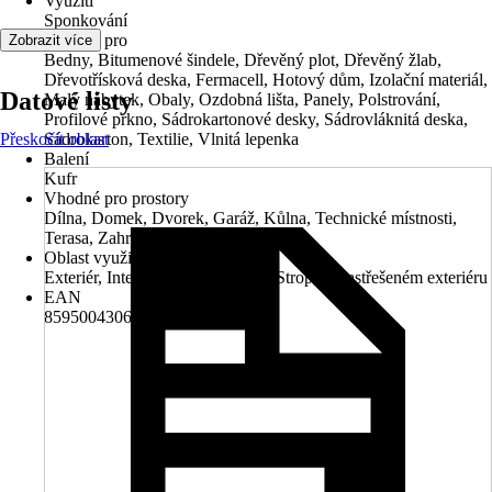
Využití
Sponkování
Vhodné pro
Zobrazit více
Bedny, Bitumenové šindele, Dřevěný plot, Dřevěný žlab,
Dřevotřísková deska, Fermacell, Hotový dům, Izolační materiál,
Datové listy
Malý nábytek, Obaly, Ozdobná lišta, Panely, Polstrování,
Profilové prkno, Sádrokartonové desky, Sádrovláknitá deska,
Přeskočit oblast
Sádrokarton, Textilie, Vlnitá lepenka
Balení
Kufr
Vhodné pro prostory
Dílna, Domek, Dvorek, Garáž, Kůlna, Technické místnosti,
Terasa, Zahrada, Zahradní domky
Oblast využití
Exteriér, Interiér, Podlaha, Stěna, Strop, V zastřešeném exteriéru
EAN
8595004306255