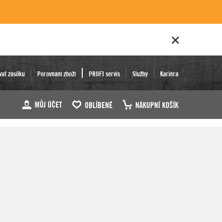
vat zásilku
Porovnání zboží
PROFI servis
Služby
Kariéra
MŮJ ÚČET
OBLÍBENÉ
NÁKUPNÍ KOŠÍK