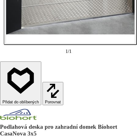
1
/
1
Porovnat
Podlahová deska pro zahradní domek Biohort
CasaNova 3x5