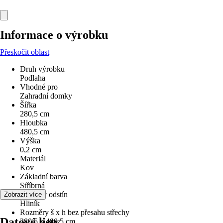
Informace o výrobku
Přeskočit oblast
Druh výrobku
Podlaha
Vhodné pro
Zahradní domky
Šířka
280,5 cm
Hloubka
480,5 cm
Výška
0,2 cm
Materiál
Kov
Základní barva
Stříbrná
Barevný odstín
Zobrazit více
Hliník
Rozměry š x h bez přesahu střechy
Datové listy
280,5 x 480,5 cm