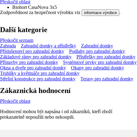
Přeskočit oblast
Biohort CasaNova 3x5
Zodpovědnost za bezpečnost výrobku viz
.
informace výrobce
Další kategorie
Přeskočit seznam
Zahrada
Zahradní domky a přístřešky
Zahradní domky
Příslušenství pro zahradní domky
Podlahy pro zahradní domky
Základové rámy pro zahradní domky
Přístřešky pro zahradní domky
Přístavby pro zahradní domky
Systémové prvky pro zahradní domky
Okna a dveře pro zahradní domky
Okapy pro zahradní domky
Truhlíky a květináče pro zahradní domky
Střešní konstrukce pro zahradní domky
Terasy pro zahradní domky
Zákaznická hodnocení
Přeskočit oblast
Hodnocení mohou být napsána i od zákazníků, kteří zboží
prokazatelně nepoužili nebo nekoupili.