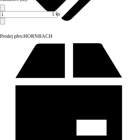
1 ks
Prodej přes:
HORNBACH