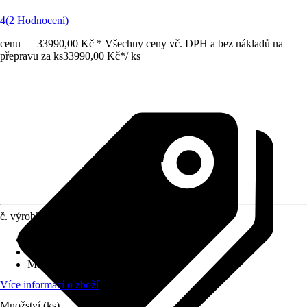
4
(2 Hodnocení)
cenu — 33990,00 Kč * Všechny ceny vč. DPH a bez nákladů na
přepravu za ks
33990,00 Kč
*
/
ks
č. výrobku
8483806
Druh výrobku
:
Podlaha
Vhodné pro
:
Zahradní domky
Materiál
:
Kov
Více informací o zboží
Množství (ks)