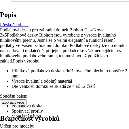
Popis
Přeskočit oblast
Podlahová deska pro zahradní domek Biohort CasaNova
3x5Podlahové desky Biohort jsou vyrobené z vysoce kvalitního
hliníkovéhu plechu. Jedná se o velmi elegantní a funkční řešení
podlahy ve Vašem zahradním domku. Podlahové desky lze do domku
nainstalovat i dodatečně, při jejich pokládce se však neobejdete bez
hliníkového podlahového rámu, ten musí být již použit jako
základ.Popis výrobku:
Hliníková podlahová deska z drážkovaného plechu o tloušťce 2
mm
Vysoce kvalitní a odolný materiál
Dle velikosti domku se skládá ze 4 až 12 částí
Součástí balení:
Zobrazit více
Podlahová deska
Spojovací profily
Montážní návod
Bezpečnost výrobků
Určen pro modely: