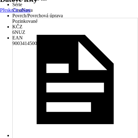
Série
Přeskočit oblast
CasaNova
Povrch/Povrchová úprava
Pozinkované
KČZ
6NUZ
EAN
9003414500334