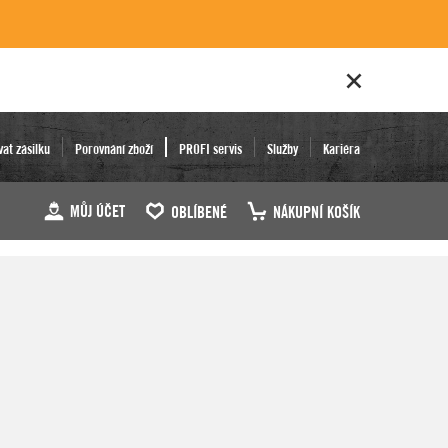
vat zásilku
Porovnání zboží
PROFI servis
Služby
Kariéra
MŮJ ÚČET
OBLÍBENÉ
NÁKUPNÍ KOŠÍK