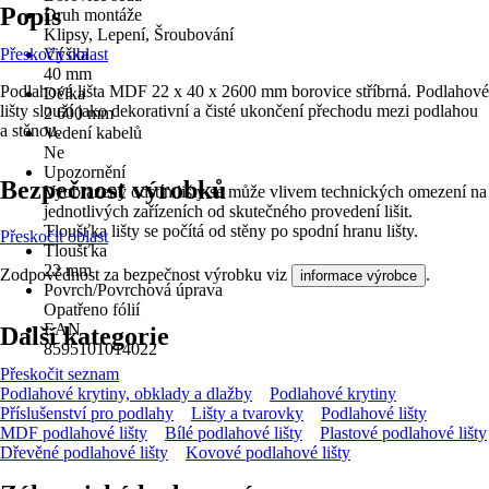
Popis
Druh montáže
Klipsy, Lepení, Šroubování
Přeskočit oblast
Výška
40 mm
Podlahová lišta MDF 22 x 40 x 2600 mm borovice stříbrná. Podlahové
Délka
lišty slouží jako dekorativní a čisté ukončení přechodu mezi podlahou
2 600 mm
a stěnou.
Vedení kabelů
Ne
Upozornění
Bezpečnost výrobků
Vyobrazený odstín lišty se může vlivem technických omezení na
jednotlivých zařízeních od skutečného provedení lišit.
Tloušťka lišty se počítá od stěny po spodní hranu lišty.
Přeskočit oblast
Tloušťka
22 mm
Zodpovědnost za bezpečnost výrobku viz
.
informace výrobce
Povrch/Povrchová úprava
Opatřeno fólií
EAN
Další kategorie
8595101014022
Přeskočit seznam
Podlahové krytiny, obklady a dlažby
Podlahové krytiny
Příslušenství pro podlahy
Lišty a tvarovky
Podlahové lišty
MDF podlahové lišty
Bílé podlahové lišty
Plastové podlahové lišty
Dřevěné podlahové lišty
Kovové podlahové lišty