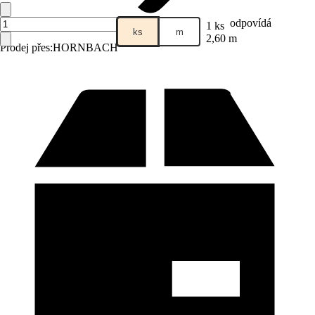
odpovídá
1 ks
ks
m
2,60 m
Prodej přes:
HORNBACH