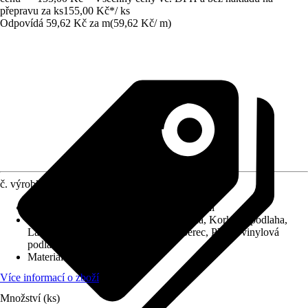
přepravu za ks
155,00 Kč
*
/
ks
Odpovídá 59,62 Kč za m
(
59,62 Kč
/
m
)
č. výrobku
8135127
Druh montáže
:
Klipsy, Lepení, Šroubování
Vhodné pro
:
Dlaždice, Dřevěná podlaha, Korková podlaha,
Laminátová podlaha, Podlahový koberec, PVC / vinylová
podlaha
Materiál
:
Kompozitní dřevo
Více informací o zboží
Množství (ks)