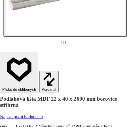
1
/
1
Porovnat
Podlahová lišta MDF 22 x 40 x 2600 mm borovice
stříbrná
Napsat první hodnocení
cenu — 155,00 Kč * Všechny ceny vč. DPH a bez nákladů na