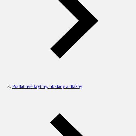
Podlahové krytiny, obklady a dlažby