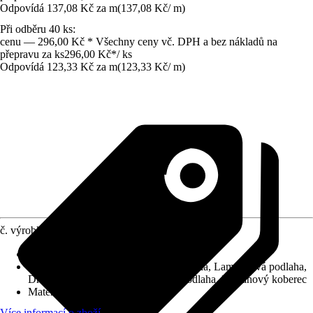
Odpovídá 137,08 Kč za m
(
137,08 Kč
/
m
)
Při odběru 40 ks:
cenu — 296,00 Kč * Všechny ceny vč. DPH a bez nákladů na
přepravu za ks
296,00 Kč
*
/
ks
Odpovídá 123,33 Kč za m
(
123,33 Kč
/
m
)
č. výrobku
12025227
Druh montáže
:
Lepení
Vhodné pro
:
Dlaždice, Korková podlaha, Laminátová podlaha,
Dřevěná podlaha, PVC / vinylová podlaha, Podlahový koberec
Materiál
:
Plast
Více informací o zboží