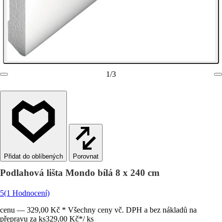
1
/
3
Porovnat
Podlahová lišta Mondo bílá 8 x 240 cm
5
(1 Hodnocení)
cenu — 329,00 Kč * Všechny ceny vč. DPH a bez nákladů na
přepravu za ks
329,00 Kč
*
/
ks