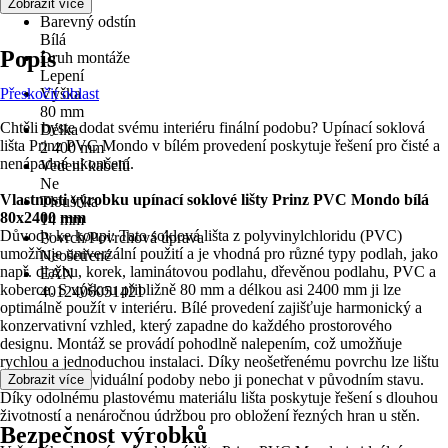
Bílá
Zobrazit více
Barevný odstín
Bílá
Popis
Druh montáže
Lepení
Přeskočit oblast
Výška
80 mm
Chtěli byste dodat svému interiéru finální podobu? Upínací soklová
Délka
lišta Prinz PVC Mondo v bílém provedení poskytuje řešení pro čisté a
2 400 mm
nenápadné ukončení.
Vedení kabelů
Ne
Vlastnosti výrobku upínací soklové lišty Prinz PVC Mondo bílá
Tloušťka
80x2400 mm
14 mm
Důvody ke koupi: Tato soklová lišta z polyvinylchloridu (PVC)
Povrch/Povrchová úprava
umožňuje univerzální použití a je vhodná pro různé typy podlah, jako
Neošetřené
např. dlažbu, korek, laminátovou podlahu, dřevěnou podlahu, PVC a
EAN
koberce. S výškou přibližně 80 mm a délkou asi 2400 mm ji lze
4012406051421
optimálně použít v interiéru. Bílé provedení zajišťuje harmonický a
konzervativní vzhled, který zapadne do každého prostorového
designu. Montáž se provádí pohodlně nalepením, což umožňuje
rychlou a jednoduchou instalaci. Díky neošetřenému povrchu lze lištu
upravit do individuální podoby nebo ji ponechat v původním stavu.
Zobrazit více
Díky odolnému plastovému materiálu lišta poskytuje řešení s dlouhou
životností a nenáročnou údržbou pro obložení řezných hran u stěn.
Bezpečnost výrobků