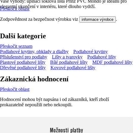
Vaše výhody: upínací soklová lišta Prinz PVC Mondo je ideální pro
elegantní ukončení v interiéru, které dlouho vydrží.
Přeskočit oblast
Zodpovědnost za bezpečnost výrobku viz
.
informace výrobce
Další kategorie
Přeskočit seznam
Podlahové krytiny, obklady a dlažby
Podlahové krytiny
Příslušenství pro podlahy
Lišty a tvarovky
Podlahové lišty
Plastové podlahové lišty
Bílé podlahové lišty
MDF podlahové lišty
Dřevěné podlahové lišty
Kovové podlahové lišty
Zákaznická hodnocení
Přeskočit oblast
Hodnocení mohou být napsána i od zákazníků, kteří zboží
prokazatelně nepoužili nebo nekoupili.
Možnosti platby