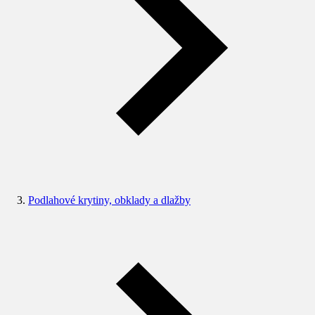
Podlahové krytiny, obklady a dlažby