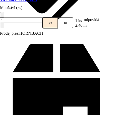
Množství (ks)
odpovídá
1 ks
ks
m
2,40 m
Prodej přes:
HORNBACH