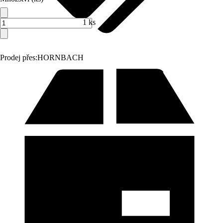
1 ks
Prodej přes:
HORNBACH