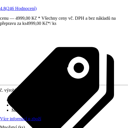
4.8
(246 Hodnocení)
cenu — 4999,00 Kč * Všechny ceny vč. DPH a bez nákladů na
přepravu za ks
4999,00 Kč
*
/
ks
č. výrobku
5682936
Základní barva
:
Stříbrná
Série
:
Panorama, HighLine
Materiál
:
Kov
Více informací o zboží
Množství (ks)