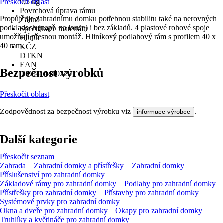
Přeskočit oblast
9,5 kg
Povrchová úprava rámu
Propůjčuje zahradnímu domku potřebnou stabilitu také na nerovných
Žádná
podkladech (např. na louce) i bez základů. 4 plastové rohové spoje
Specifikace materiálu
umožňují přesnou montáž. Hliníkový podlahový rám s profilem 40 x
Hliník
40 mm.
KČZ
DTKN
EAN
Bezpečnost výrobků
9003414410220
Přeskočit oblast
Zodpovědnost za bezpečnost výrobku viz
.
informace výrobce
Další kategorie
Přeskočit seznam
Zahrada
Zahradní domky a přístřešky
Zahradní domky
Příslušenství pro zahradní domky
Základové rámy pro zahradní domky
Podlahy pro zahradní domky
Přístřešky pro zahradní domky
Přístavby pro zahradní domky
Systémové prvky pro zahradní domky
Okna a dveře pro zahradní domky
Okapy pro zahradní domky
Truhlíky a květináče pro zahradní domky