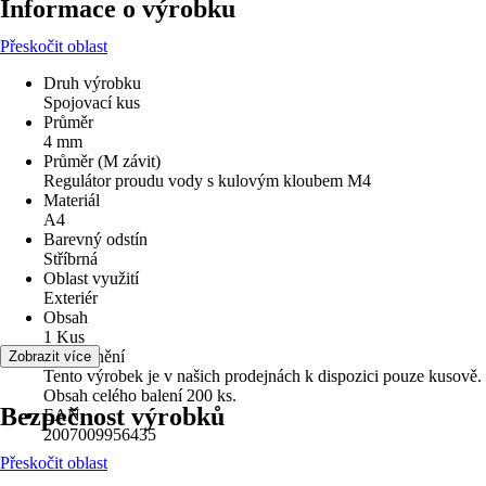
Informace o výrobku
Přeskočit oblast
Druh výrobku
Spojovací kus
Průměr
4 mm
Průměr (M závit)
Regulátor proudu vody s kulovým kloubem M4
Materiál
A4
Barevný odstín
Stříbrná
Oblast využití
Exteriér
Obsah
1 Kus
Upozornění
Zobrazit více
Tento výrobek je v našich prodejnách k dispozici pouze kusově.
Obsah celého balení 200 ks.
Bezpečnost výrobků
EAN
2007009956435
Přeskočit oblast