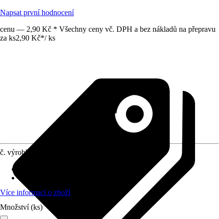
Napsat první hodnocení
cenu — 2,90 Kč * Všechny ceny vč. DPH a bez nákladů na přepravu
za ks
2,90 Kč
*
/
ks
č. výrobku
12120564
Materiál
:
A4
Obsah
:
1 Kus
Více informací o zboží
Množství (ks)