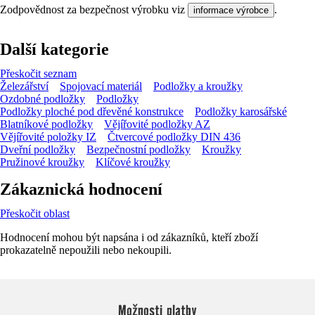
Zodpovědnost za bezpečnost výrobku viz
.
informace výrobce
Další kategorie
Přeskočit seznam
Železářství
Spojovací materiál
Podložky a kroužky
Ozdobné podložky
Podložky
Podložky ploché pod dřevěné konstrukce
Podložky karosářské
Blatníkové podložky
Vějířovité podložky AZ
Vějířovité položky IZ
Čtvercové podložky DIN 436
Dveřní podložky
Bezpečnostní podložky
Kroužky
Pružinové kroužky
Klíčové kroužky
Zákaznická hodnocení
Přeskočit oblast
Hodnocení mohou být napsána i od zákazníků, kteří zboží
prokazatelně nepoužili nebo nekoupili.
Možnosti platby