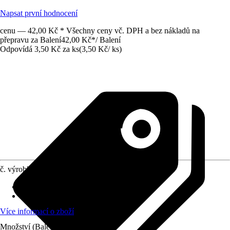
Napsat první hodnocení
cenu — 42,00 Kč * Všechny ceny vč. DPH a bez nákladů na
přepravu za Balení
42,00 Kč
*
/
Balení
Odpovídá 3,50 Kč za ks
(
3,50 Kč
/
ks
)
č. výrobku
6801936
Materiál
:
Plsť
Obsah
:
12 Kus
Více informací o zboží
Množství (Balení)