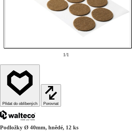
1
/
1
Porovnat
Podložky Ø 40mm, hnědé, 12 ks