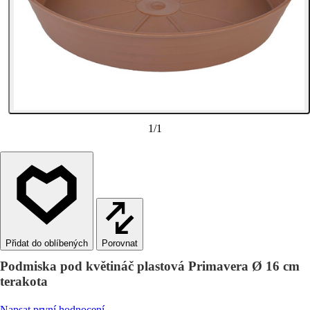
1
/
1
Porovnat
Podmiska pod květináč plastová Primavera Ø 16 cm
terakota
Napsat první hodnocení