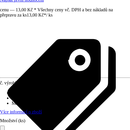
cenu — 13,00 Kč * Všechny ceny vč. DPH a bez nákladů na
přepravu za ks
13,00 Kč
*
/
ks
č. výrobku
7638378
Základní barva
:
Hnědá
Oblast využití
:
Exteriér, Interiér
Materiál
:
Plast
Více informací o zboží
Množství (ks)