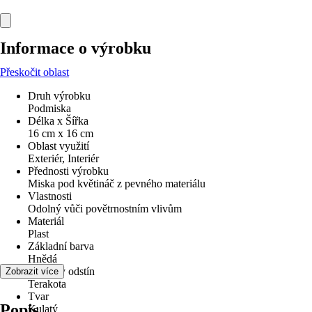
Informace o výrobku
Přeskočit oblast
Druh výrobku
Podmiska
Délka x Šířka
16 cm x 16 cm
Oblast využití
Exteriér, Interiér
Přednosti výrobku
Miska pod květináč z pevného materiálu
Vlastnosti
Odolný vůči povětrnostním vlivům
Materiál
Plast
Základní barva
Hnědá
Barevný odstín
Zobrazit více
Terakota
Tvar
Popis
Kulatý