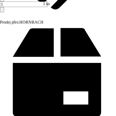
1 ks
Prodej přes:
HORNBACH