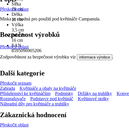
Šířka
Přeskočit oblast
16 cm
Délka
Miska je vhodná pro použití pod květináče Campanula.
16 cm
Výška
3,5 cm
Bezpečnost výrobků
Průměr
16 cm
EAN
Přeskočit oblast
8595096905206
Zodpovědnost za bezpečnost výrobku viz
.
informace výrobce
Další kategorie
Přeskočit seznam
Zahrada
Květináče a obaly na květináče
Příslušenství ke květináčům
Podmisky
Držáky na truhlíky
Konve
Rozprašovače
Podstavce pod květináč
Květinové stolky
Náhradní díly pro květináče a truhlíky
Zákaznická hodnocení
Přeskočit oblast