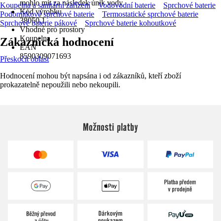
mohlo mít za následek únik vody
Koupelna a sanitární zařízení
Vodovodní baterie
Sprchové baterie
Kód výrobku
Podomítkové sprchové baterie
Termostatické sprchové baterie
38050,1
Sprchové baterie pákové
Sprchové baterie kohoutkové
Vhodné pro prostory
Koupelna
Zákaznická hodnocení
EAN
8590309071693
Přeskočit oblast
Hodnocení mohou být napsána i od zákazníků, kteří zboží
prokazatelně nepoužili nebo nekoupili.
Možnosti platby