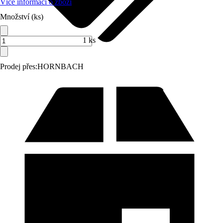
Více informací o zboží
Množství (ks)
1 ks
Prodej přes:
HORNBACH