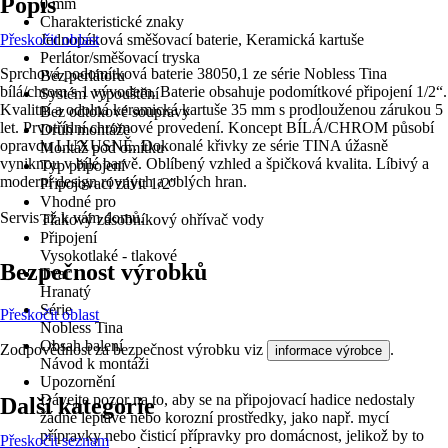
Popis
0 mm
Charakteristické znaky
Přeskočit oblast
Jednopáková směšovací baterie, Keramická kartuše
Perlátor/směšovací tryska
Sprchová podomítková baterie 38050,1 ze série Nobless Tina
Bez perlátoru
bílá/chrom s 1 vývodem. Baterie obsahuje podomítkové připojení 1/2“.
Systém vypouštění
Kvalitní a odolná keramická kartuše 35 mm s prodlouženou zárukou 5
Bez odtokové soupravy
let. Prvotřídní chromové provedení. Koncept BÍLÁ/CHROM působí
Druh montáže
opravdu LUXUSNĚ. Dokonalé křivky ze série TINA úžasně
Montáž pod omítku
vyniknou v bílé barvě. Oblíbený vzhled a špičková kvalita. Líbivý a
Typ připojení
moderní design rovných a oblých hran.
Připojovací závit 1/2"
Vhodné pro
Servis až k vám domů.
Tlakový zásobníkový ohřívač vody
Připojení
Vysokotlaké - tlakové
Bezpečnost výrobků
Tvar
Hranatý
Série
Přeskočit oblast
Nobless Tina
Obsah balení
Zodpovědnost za bezpečnost výrobku viz
.
informace výrobce
Návod k montáži
Upozornění
Dávejte pozor na to, aby se na připojovací hadice nedostaly
Další kategorie
žádné leptavé nebo korozní prostředky, jako např. mycí
přípravky nebo čisticí přípravky pro domácnost, jelikož by to
Přeskočit seznam