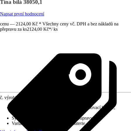
Tina bílá 38050,1
Napsat první hodnocení
cenu — 2124,00 Kč * Všechny ceny vč. DPH a bez nákladů na
přepravu za ks
2124,00 Kč
*
/
ks
č. výrobku
10611132
Charakteristické znaky
:
Jednopáková směšovací baterie,
Keramická kartuše
Systém vypouštění
:
Bez odtokové soupravy
Varianta
:
Podomítková sprchová baterie